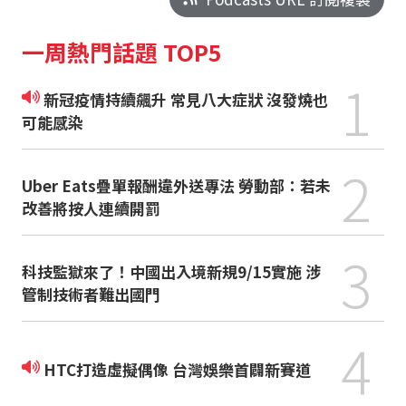
一周熱門話題 TOP5
1
新冠疫情持續飆升 常見八大症狀 沒發燒也
可能感染
2
Uber Eats疊單報酬違外送專法 勞動部：若未
改善將按人連續開罰
3
科技監獄來了！中國出入境新規9/15實施 涉
管制技術者難出國門
4
HTC打造虛擬偶像 台灣娛樂首闢新賽道