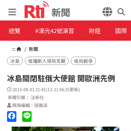
新聞
總覽
#漢光42號演習
財經
國際
:::
/
新聞
冰島
俄羅斯入侵烏克蘭
俄烏戰爭
冰島關閉駐俄大使館 開歐洲先例
2023-08-01 21:42(12-22 06:25更新)
新聞引據： 法新社
撰稿編輯：張雅涵