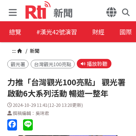
新聞
總覽
#漢光42號演習
財經
國際
:::
/
新聞
播放聆聽
觀光署
台灣觀光100亮點
力推「台灣觀光100亮點」 觀光署
啟動6大系列活動 暢遊一整年
2024-10-29 11:41(12-20 13:20更新)
撰稿編輯：吳琍君