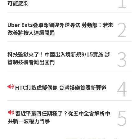
可能感染
2
Uber Eats疊單報酬違外送專法 勞動部：若未
改善將按人連續開罰
3
科技監獄來了！中國出入境新規9/15實施 涉
管制技術者難出國門
4
HTC打造虛擬偶像 台灣娛樂首闢新賽道
5
習近平第四任期穩了？從五中全會解析中
共新一波權力鬥爭