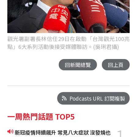
觀光署副署長林信任29日在啟動「台灣觀光100亮
點」6大系列活動後接受媒體聯訪。(吳琍君攝)
回新聞總覽
回上頁
Podcasts URL 訂閱複製
一周熱門話題 TOP5
1
新冠疫情持續飆升 常見八大症狀 沒發燒也