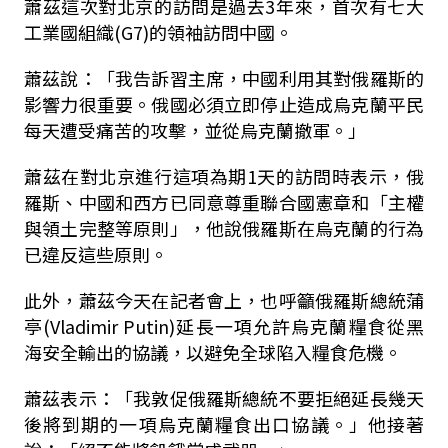
蕭茲這次對北京的訪問是過去3年來，首次有七大
工業國組織(G7)的領袖訪問中國。
蕭茲說：「我告訴習主席，中國利用其對俄羅斯的
影響力很重要。俄國必須立即停止造成烏克蘭平民
每天遭受痛苦的攻擊，並從烏克蘭撤軍。」
蕭茲在對北京進行這項為期1天的訪問時表示，俄
羅斯、中國和西方已同意尊重聯合國憲章和「主權
與領土完整等原則」，他說俄羅斯在烏克蘭的行為
已違反這些原則。
此外，蕭茲今天在記者會上，也呼籲俄羅斯總統蒲
亭(Vladimir Putin)延長一項允許烏克蘭糧食從黑
海安全輸出的協議，以避免全球陷入糧食危機。
蕭茲表示：「我敦促俄羅斯總統不要拒絕延長幾天
後將到期的一項烏克蘭糧食出口協議。」他接著