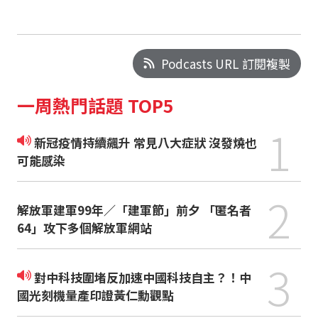
Podcasts URL 訂閱複製
一周熱門話題 TOP5
1
新冠疫情持續飆升 常見八大症狀 沒發燒也
可能感染
2
解放軍建軍99年／「建軍節」前夕 「匿名者
64」攻下多個解放軍網站
3
對中科技圍堵反加速中國科技自主？！中
國光刻機量產印證黃仁勳觀點