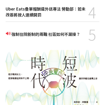
4
Uber Eats疊單報酬違外送專法 勞動部：若未
改善將按人連續開罰
5
強制住院新制的兩難 社區如何不漏接？