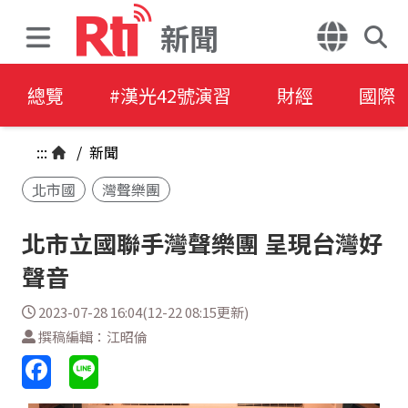
新聞
總覽
#漢光42號演習
財經
國際
:::
/
新聞
北市國
灣聲樂團
北市立國聯手灣聲樂團 呈現台灣好
聲音
2023-07-28 16:04(12-22 08:15更新)
撰稿編輯：江昭倫