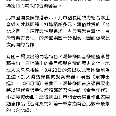
場獨特而精采的音樂饗宴。
北市國團長陳鄭港表示，北市國長期致力結合本土
音樂人才與團體，打造繽紛多元、雅俗共賞的「台
北之聲」；這理念恰與追求「古典音樂台灣化，台
灣音樂古典化」的灣聲樂團十分相契，因而促成此
次兩團的合作。
有關三場演出的內容特色？灣聲樂團音樂總監李哲
藝指出，三場演出的曲目都與台灣的歷史文化、地
理人文息息相關，9月22日的演出以北市國編制為
主體，加入灣聲樂團的獨奏樂器，演出《眾神出
巡》、《四月雨》等曲目，灣聲樂團首席梁茜雯也
將以現代音樂手法詮釋鄧麗君名曲的《金色年代》
小提琴協奏曲；最後則由北市國合奏選自作曲家關
迺忠作品《台灣風情》第一樂章描寫台北繁華景象
的〈台北調〉。