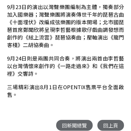
9月23日的演出以灣聲樂團編制為主體，獨奏部分
加入國樂器；灣聲樂團將演奏傳世千年的琵琶古曲
《十面埋伏》改編成弦樂團的版本開場；北市國琵
琶首席鄭聞欣將呈現李哲藝根據歌仔戲曲調發想而
創作的《絃上流雲》琵琶協奏曲；壓軸演出《龍門
客棧》二胡協奏曲。
9月24日則是兩團共同合奏，將演出兩首由李哲藝
以台灣情懷來創作的《一路走過來》和《我們在這
裡》交響詩。
三場精彩演出8月1日在OPENTIX售票平台全面啟
售。
回新聞總覽
回上頁