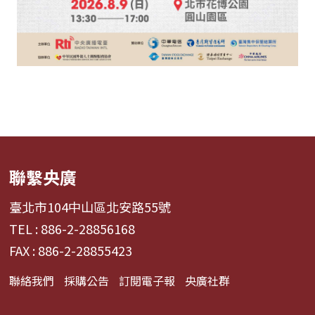
聯繫央廣
臺北市104中山區北安路55號
TEL : 886-2-28856168
FAX : 886-2-28855423
聯絡我們
採購公告
訂閱電子報
央廣社群