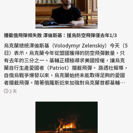
攔截俄飛彈頻失敗 澤倫斯基：援烏防空飛彈僅去年1/3
烏克蘭總統澤倫斯基（Volodymyr Zelenskiy）今天（5
日）表示，烏克蘭今年從盟國獲得的防空飛彈數量，只
有去年的三分之一。基輔正積極尋求美國授權，讓烏克
蘭自行生產愛國者（Patriot）攔截飛彈。 路透社報導，
自俄烏戰爭爆發以來，烏克蘭始終未能取得足夠的愛國
者攔截飛彈。隨著俄羅斯近來加強對烏克蘭首都基輔和
南部...
2 天