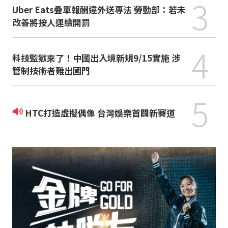
3
Uber Eats疊單報酬違外送專法 勞動部：若未
改善將按人連續開罰
4
科技監獄來了！中國出入境新規9/15實施 涉
管制技術者難出國門
5
HTC打造虛擬偶像 台灣娛樂首闢新賽道