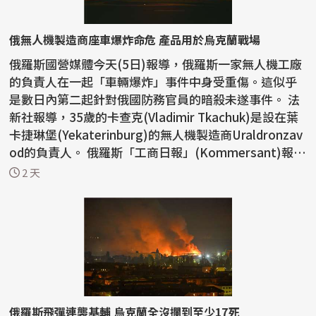
俄無人機製造商座車爆炸命危 產品用於烏克蘭戰場
俄羅斯國營媒體今天(5日)報導，俄羅斯一家無人機工廠
的負責人在一起「車輛爆炸」事件中身受重傷。這似乎
是數日內第二起針對俄國防務官員的暗殺未遂事件。 法
新社報導，35歲的卡查克(Vladimir Tkachuk)是設在葉
卡捷琳堡(Yekaterinburg)的無人機製造商Uraldronzav
od的負責人。 俄羅斯「工商日報」(Kommersant)報
導，...
2 天
俄羅斯飛彈連襲基輔 烏克蘭全沒攔到至少17死