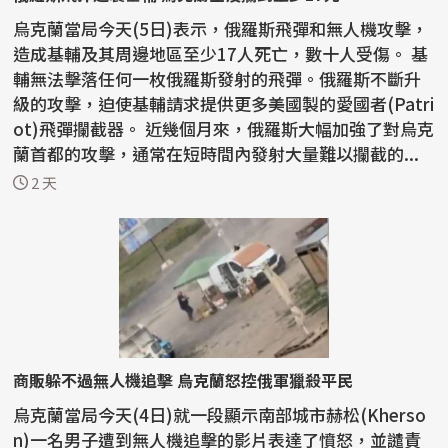
烏克蘭當局今天(5日)表示，俄羅斯飛彈和無人機攻擊，
造成基輔及其周邊地區至少17人死亡，數十人受傷。 基
輔無法擊落任何一枚俄羅斯發射的飛彈。俄羅斯不斷升
級的攻擊，迫使基輔請求提供更多美國製的愛國者(Patri
ot)飛彈攔截器。 近幾個月來，俄羅斯大幅加強了對烏克
蘭首都的攻擊，通常在短時間內發射大量難以攔截的...
2 天
商販躲不過無人機追擊 烏克蘭怒控俄軍獵殺平民
烏克蘭當局今天(4日)就一段顯示南部城市赫松(Kherso
n)一名男子遭到無人機追擊的影片表達了憤怒，並譴責