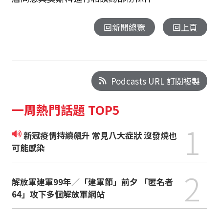
回新聞總覽
回上頁
Podcasts URL 訂閱複製
一周熱門話題 TOP5
1
新冠疫情持續飆升 常見八大症狀 沒發燒也
可能感染
2
解放軍建軍99年／「建軍節」前夕 「匿名者
64」攻下多個解放軍網站