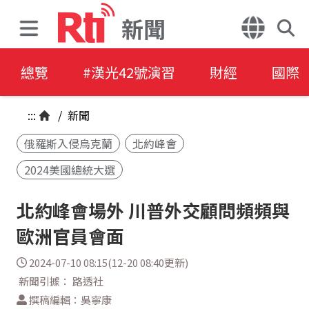
新聞
總覽
#漢光42號演習
財經
國際
:::
/
新聞
俄羅斯入侵烏克蘭
北約峰會
2024美國總統大選
北約峰會場外 川普外交顧問頻頻與
歐洲官員會面
2024-07-10 08:15(12-20 08:40更新)
新聞引據： 路透社
撰稿編輯：吳寧康