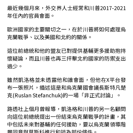
最近幾個月來，外交界人士經常和川普2017-2021
年任內的官員會面。
歐洲國家的主要關切之一，在於川普將如何處理烏
克蘭戰爭、以及美國和北約的關係。
這位前總統和他的盟友已對提供基輔更多援助抱持
懷疑論，而且川普也再三抨擊北約國家的防禦支出
過少。
雖然凱洛格並未透露他和誰會面，但他在X平台發
布一張照片，描述這是和烏克蘭國會議長斯特凡楚
克(Ruslan Stefanchuk)的一場「非正式討論」。
路透社上個月曾報導，凱洛格和川普的另一名顧問
向這位前總統提出一份結束烏克蘭戰爭的計畫，其
中包括未來對基輔的任何援助，要以烏克蘭領導階
層同意與莫斯科進行和談為部份條件。