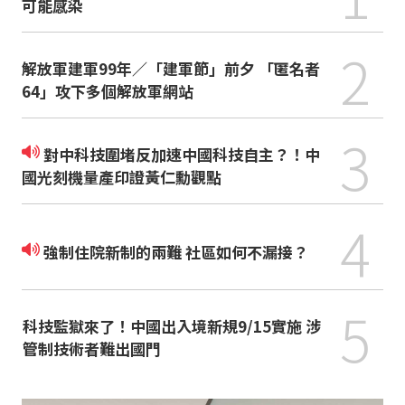
可能感染
2
解放軍建軍99年／「建軍節」前夕 「匿名者
64」攻下多個解放軍網站
3
對中科技圍堵反加速中國科技自主？！中
國光刻機量產印證黃仁勳觀點
4
強制住院新制的兩難 社區如何不漏接？
5
科技監獄來了！中國出入境新規9/15實施 涉
管制技術者難出國門