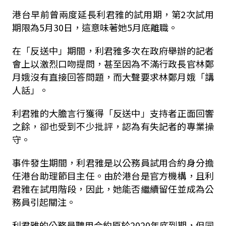
港台早前曾兩度延長利君雅的試用期，第2次試用
期限為5月30日，這意味著她5月底離職。
在「反送中」期間，利君雅多次在政府舉辦的記者
會上以激烈口吻提問，甚至因為不滿行政長官林鄭
月娥沒有直接回答問題，而大聲要求林鄭月娥「講
人話」。
利君雅的大膽言行獲得「反送中」支持者正面回響
之餘，卻也受到不少批評，認為有失記者的專業操
守。
事件發生期間，利君雅是以公務員試用合約身分擔
任港台助理節目主任。由於港台是官方機構，且利
君雅在試用階段，因此，她能否繼續留任並成為公
務員引起關注。
利君雅的公務員聘用合約原於2020年底到期，但同