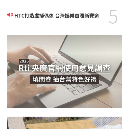
5
HTC打造虛擬偶像 台灣娛樂首闢新賽道