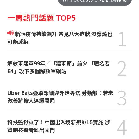
一周熱門話題 TOP5
1
新冠疫情持續飆升 常見八大症狀 沒發燒也
可能感染
2
解放軍建軍99年／「建軍節」前夕 「匿名者
64」攻下多個解放軍網站
3
Uber Eats疊單報酬違外送專法 勞動部：若未
改善將按人連續開罰
4
科技監獄來了！中國出入境新規9/15實施 涉
管制技術者難出國門