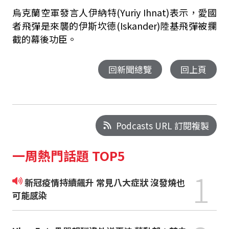
烏克蘭空軍發言人伊納特(Yuriy Ihnat)表示，愛國
者飛彈是來襲的伊斯坎德(Iskander)陸基飛彈被攔
截的幕後功臣。
回新聞總覽
回上頁
Podcasts URL 訂閱複製
一周熱門話題 TOP5
1
新冠疫情持續飆升 常見八大症狀 沒發燒也
可能感染