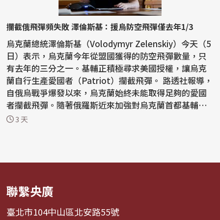
攔截俄飛彈頻失敗 澤倫斯基：援烏防空飛彈僅去年1/3
烏克蘭總統澤倫斯基（Volodymyr Zelenskiy）今天（5
日）表示，烏克蘭今年從盟國獲得的防空飛彈數量，只
有去年的三分之一。基輔正積極尋求美國授權，讓烏克
蘭自行生產愛國者（Patriot）攔截飛彈。 路透社報導，
自俄烏戰爭爆發以來，烏克蘭始終未能取得足夠的愛國
者攔截飛彈。隨著俄羅斯近來加強對烏克蘭首都基輔和
南部...
3 天
聯繫央廣
臺北市104中山區北安路55號