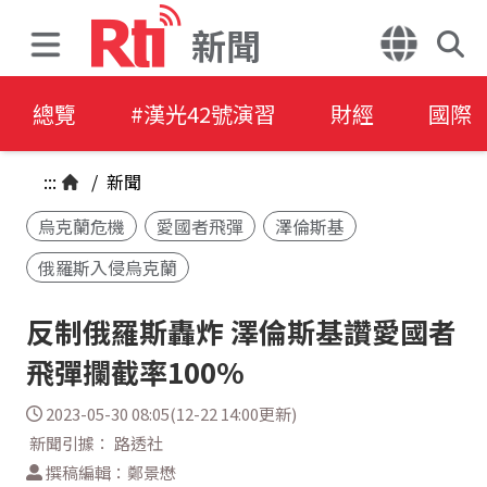
新聞
總覽
#漢光42號演習
財經
國際
:::
/
新聞
烏克蘭危機
愛國者飛彈
澤倫斯基
俄羅斯入侵烏克蘭
反制俄羅斯轟炸 澤倫斯基讚愛國者
飛彈攔截率100%
2023-05-30 08:05(12-22 14:00更新)
新聞引據： 路透社
撰稿編輯：鄭景懋