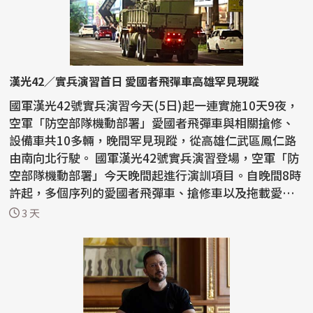
漢光42／實兵演習首日 愛國者飛彈車高雄罕見現蹤
國軍漢光42號實兵演習今天(5日)起一連實施10天9夜，
空軍「防空部隊機動部署」愛國者飛彈車與相關搶修、
設備車共10多輛，晚間罕見現蹤，從高雄仁武區鳳仁路
由南向北行駛。 國軍漢光42號實兵演習登場，空軍「防
空部隊機動部署」今天晚間起進行演訓項目。自晚間8時
許起，多個序列的愛國者飛彈車、搶修車以及拖載愛國
者...
3 天