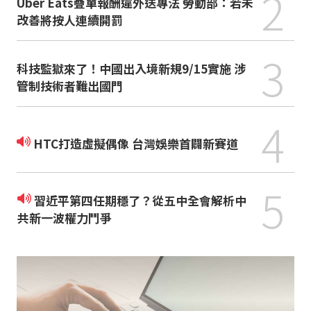
2
Uber Eats疊單報酬違外送專法 勞動部：若未
改善將按人連續開罰
3
科技監獄來了！中國出入境新規9/15實施 涉
管制技術者難出國門
4
HTC打造虛擬偶像 台灣娛樂首闢新賽道
5
習近平第四任期穩了？從五中全會解析中
共新一波權力鬥爭