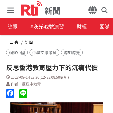
新聞
總覽
#漢光42號演習
財經
國際
:::
/
新聞
洞察中國
中學文憑考試
港知港覺
反思香港教育壓力下的沉痛代價
2023-09-14 23:36(12-22 08:50更新)
作者：反送中港青