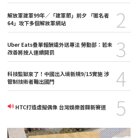
2
解放軍建軍99年／「建軍節」前夕 「匿名者
64」攻下多個解放軍網站
3
Uber Eats疊單報酬違外送專法 勞動部：若未
改善將按人連續開罰
4
科技監獄來了！中國出入境新規9/15實施 涉
管制技術者難出國門
5
HTC打造虛擬偶像 台灣娛樂首闢新賽道