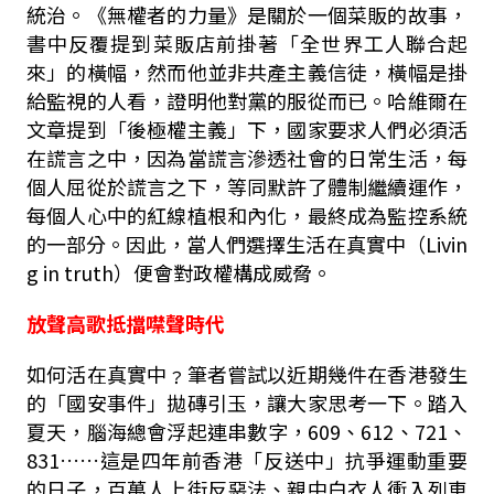
統治。《無權者的力量》是關於一個菜販的故事，
書中反覆提到菜販店前掛著「全世界工人聯合起
來」的橫幅，然而他並非共產主義信徒，橫幅是掛
給監視的人看，證明他對黨的服從而已。哈維爾在
文章提到「後極權主義」下，國家要求人們必須活
在謊言之中，因為當謊言滲透社會的日常生活，每
個人屈從於謊言之下，等同默許了體制繼續運作，
每個人心中的紅線植根和內化，最終成為監控系統
的一部分。因此，當人們選擇生活在真實中（Livin
g in truth）便會對政權構成威脅。
放聲高歌抵擋噤聲時代
如何活在真實中﹖筆者嘗試以近期幾件在香港發生
的「國安事件」拋磚引玉，讓大家思考一下。踏入
夏天，腦海總會浮起連串數字，609、612、721、
831……這是四年前香港「反送中」抗爭運動重要
的日子，百萬人上街反惡法、親中白衣人衝入列車