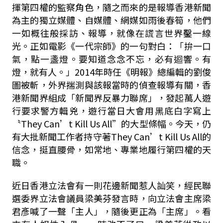
揮第四權的監察角色，隨之而來的是報導香港新聞
為主的獨立媒體、自媒體、網媒如雨後春筍，他們
一如概往般採訪、報導，就像在謊言世界鑿一線
光。正如電影《一代宗師》的一句對白：「拚一口
氣，點一盞燈。要知道念念不忘，必有迴響。有
燈，就有人。」2014年時任《明報》總編輯的劉俊
圖被斬，外界揣測與該報當時的偵查報導有關，香
港新聞界組成「新聞界反暴力聯席」，發起萬人遊
行要求警方輯兇，遊行當日大會用黑底白字寫上
〝They Can’t Kill Us All”的大型條幅。今天，仍
有大批新聞工作者持守著They Can’t Kill Us All的
信念，挺直腰骨，如常地、專業地履行第四權的天
職。
近日香港立法會有一則花邊新聞惹人訕笑，經民聯
選委界立法會議員梁美芬發言時，向立法會主席梁
君彥喊了一聲「主人」，隨後更正為「主席」。看