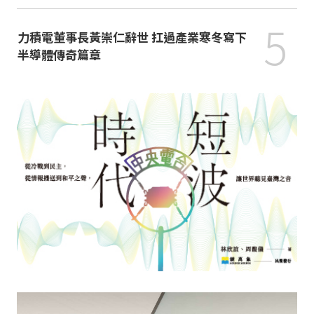
5
力積電董事長黃崇仁辭世 扛過產業寒冬寫下
半導體傳奇篇章