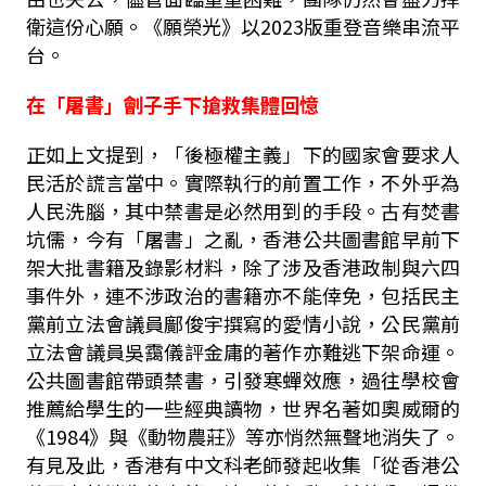
衛這份心願。《願榮光》以2023版重登音樂串流平
台。
在「屠書」劊子手下搶救集體回憶
正如上文提到，「後極權主義」下的國家會要求人
民活於謊言當中。實際執行的前置工作，不外乎為
人民洗腦，其中禁書是必然用到的手段。古有焚書
坑儒，今有「屠書」之亂，香港公共圖書館早前下
架大批書籍及錄影材料，除了涉及香港政制與六四
事件外，連不涉政治的書籍亦不能倖免，包括民主
黨前立法會議員鄺俊宇撰寫的愛情小說，公民黨前
立法會議員吳靄儀評金庸的著作亦難逃下架命運。
公共圖書館帶頭禁書，引發寒蟬效應，過往學校會
推薦給學生的一些經典讀物，世界名著如奧威爾的
《1984》與《動物農莊》等亦悄然無聲地消失了。
有見及此，香港有中文科老師發起收集「從香港公