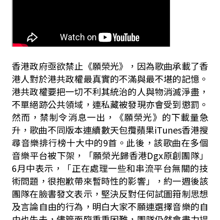
香港政府亟欲禁止《願榮光》，因為歌曲承載了香
港人對於港共政權最真實的不滿與最不堪的記憶。
港共政權要把一切不利其統治的人與物消滅淨盡，
不單絕跡公共領域，連私藏被發現亦會受到懲罰。
然而，禁制令消息一出，《願榮光》的下載量急
升，歌曲不同版本連續數天包攬蘋果iTunes香港搜
尋音樂排行榜十大中的9首。此後，該歌曲在多個
音樂平台被下架，「願榮光歸香港Dgx原創團隊」
6月中表示，「正在處理一些和串流平台無關的技
術問題，很抱歉帶來暫時性的影響」，約一週後該
團隊在臉書發文表示，堅決反對任何試圖箝制思想
及言論自由的行為，明白大家不願連選擇音樂的自
由也失去，儘管面臨重重困難，團隊仍然會盡力捍