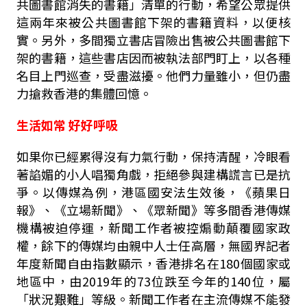
共圖書館消失的書籍」清單的行動，希望公眾提供
這兩年來被公共圖書館下架的書籍資料，以便核
實。另外，多間獨立書店冒險出售被公共圖書館下
架的書籍，這些書店因而被執法部門盯上，以各種
名目上門巡查，受盡滋擾。他們力量雖小，但仍盡
力搶救香港的集體回憶。
生活如常 好好呼吸
如果你已經累得沒有力氣行動，保持清醒，冷眼看
著諂媚的小人唱獨角戲，拒絕參與建構謊言已是抗
爭。以傳媒為例，港區國安法生效後，《蘋果日
報》、《立場新聞》、《眾新聞》等多間香港傳媒
機構被迫停運，新聞工作者被控煽動顛覆國家政
權，餘下的傳媒均由親中人士任高層，無國界記者
年度新聞自由指數顯示，香港排名在180個國家或
地區中，由2019年的73位跌至今年的140位，屬
「狀況艱難」等級。新聞工作者在主流傳媒不能發