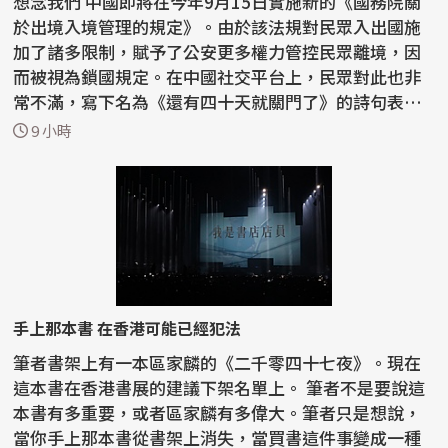
想念我們 中國即將在今年9月15日實施新的《國務院關
於出境入境管理的規定》。由於該法規對民眾入出國施
加了諸多限制，賦予了公安更多權力管控民眾離境，因
而被視為鎖國規定。在中國社交平台上，民眾對此也非
常不滿，寫下名為《還有四十天就關門了》的詩句表達
憤怒...
9 小時
手上那本書 在香港可能已經犯法
筆者書架上有一本區家麟的《二千零四十七夜》。現在
這本書在香港書展的建議下架名單上。 筆者不是要說這
本書有多重要，或者區家麟有多偉大。筆者只是想說，
當你手上那本書從書架上消失，當買書這件事變成一種