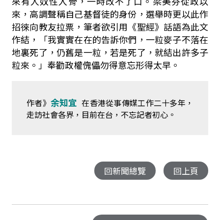
來有人奴性入骨，一時改不了口。梁美芬從政以
來，高調聲稱自己基督徒的身份，選舉時更以此作
招徠向教友拉票，筆者欲引用《聖經》話語為此文
作結，「我實實在在的告訴你們，一粒麥子不落在
地裏死了，仍舊是一粒，若是死了，就結出許多子
粒來。」奉勸政權傀儡勿得意忘形得太早。
余知宜
作者》
在香港從事傳媒工作二十多年，
走訪社會各界，目前在台，不忘記者初心。
回新聞總覽
回上頁