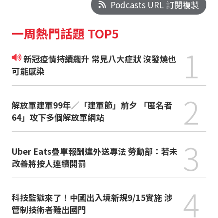
Podcasts URL 訂閱複製
一周熱門話題 TOP5
1
新冠疫情持續飆升 常見八大症狀 沒發燒也
可能感染
2
解放軍建軍99年／「建軍節」前夕 「匿名者
64」攻下多個解放軍網站
3
Uber Eats疊單報酬違外送專法 勞動部：若未
改善將按人連續開罰
4
科技監獄來了！中國出入境新規9/15實施 涉
管制技術者難出國門