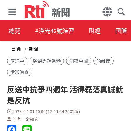
新聞
總覽
#漢光42號演習
財經
國際
:::
/
新聞
反送中
願榮光歸香港
洞察中國
哈維爾
港知港覺
反送中抗爭四週年 活得磊落真誠就
是反抗
2023-07-01 10:00(12-11 04:20更新)
作者：余知宜