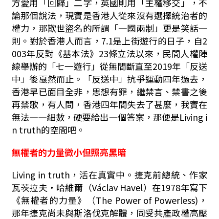
方愛用「回歸」二字，英國則用「主權移交」，不
論那個說法，現實是香港人從來沒有選擇統治者的
權力，那欺世盜名的所謂「一國兩制」更是笑話一
則。對於香港人而言，7.1是上街遊行的日子，自2
003年反對《基本法》23條立法以來，民間人權陣
線舉辦的「七一遊行」從無間斷直至2019年「反送
中」後戛然而止。「反送中」抗爭運動四年過去，
香港早已面目全非，思想有罪，繼禁言、禁書之後
再禁歌，有人問，香港四年間失去了甚麼，我實在
無法一一細數，硬要給出一個答案，那便是Living i
n truth的空間吧。
無權者的力量微小但照亮黑暗
Living in truth，活在真實中。捷克前總統、作家
瓦茨拉夫·哈維爾（Václav Havel）在1978年寫下
《無權者的力量》（The Power of Powerless)，
那年捷克尚未與斯洛伐克解體，同受共產政權高壓