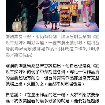
劇場票房不好，卻仍有特例，躍演原創音樂劇《勸
世三姐妹》叫好叫座，一宣布演出就秒殺，堪稱台
灣劇場界現象級劇場作品。(林政億 TeRRy LiN攝
影／躍演提供)
躍演劇團藝術總監曾慧誠指出，他自己也是從《勸
世三姊妹》的例子中深刻體會到，孵化一個作品真
的需要超級有耐心，但台灣常常作品都還沒有完整
就端上桌，久而久之，自然不利市場發展。
曾慧誠：『在產出作品的這一端，大家不應該要急
躁，我去美國看到最多最多的就是，他們就是超級