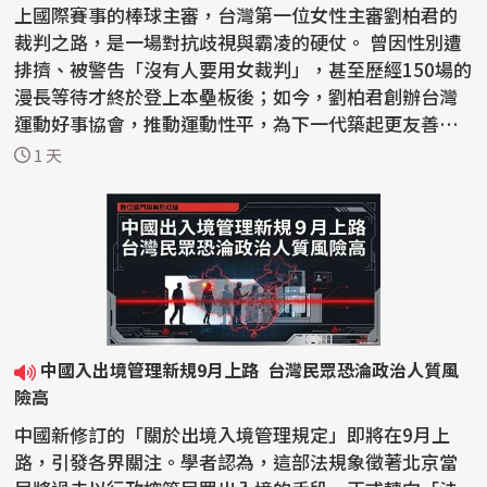
上國際賽事的棒球主審，台灣第一位女性主審劉柏君的
裁判之路，是一場對抗歧視與霸凌的硬仗。 曾因性別遭
排擠、被警告「沒有人要用女裁判」，甚至歷經150場的
漫長等待才終於登上本壘板後；如今，劉柏君創辦台灣
運動好事協會，推動運動性平，為下一代築起更友善的
紅土...
1 天
中國入出境管理新規9月上路 台灣民眾恐淪政治人質風
險高
中國新修訂的「關於出境入境管理規定」即將在9月上
路，引發各界關注。學者認為，這部法規象徵著北京當