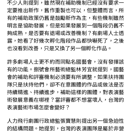
不少人則提到，雖然現在補助機制已經沒有要求一
定要推出新作，舊作重製也可以，但整體而言，所
有的補助政策仍舊是鼓勵新作為主，有些機制雖然
明言是協助發展，但是如果發展到一個階段仍舊不
夠成熟，是否要有退場或改善機制？有劇場人士透
露，她看了好幾次孵化階段作品都快嚇死了，之後
也沒看到改善，只是又換了另一個孵化作品。
許多劇場人士更不約而同點名國藝會，沒有發揮該
有的功能。捌號會所藝術總監林芳宜就提到，國藝
會的補助和評審機制必須要有所調整，如果扶持團
隊只是扶持他們，卻不在意團體的作品或做法是否
持續精進、持續進步，補助這樣的團體，對表演藝
術發展意義在哪裡？當評審都不想當壞人，台灣的
表演藝術市場怎麼會變好？
人力飛行劇團行政總監張寶慧則提出另一個急迫性
的結構問題。她提到，台灣的表演團隊是屬於非營