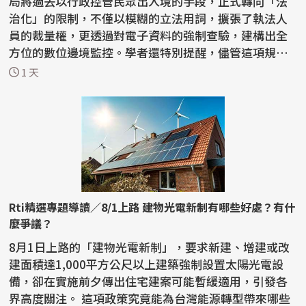
局將過去以行政控管民眾出入境的手段，正式轉向「法
治化」的限制，不僅以模糊的立法用詞，擴張了執法人
員的裁量權，更透過對電子資料的強制查驗，建構出全
方位的數位邊境監控。學者還特別提醒，儘管這項規定
的對象...
1 天
Rti精選專題導讀／8/1上路 建物光電新制有哪些好處？有什
麼爭議？
8月1日上路的「建物光電新制」，要求新建、增建或改
建面積達1,000平方公尺以上建築強制設置太陽光電設
備，卻在實施前夕傳出住宅建案可能暫緩適用，引發各
界高度關注。 這項政策究竟能為台灣能源轉型帶來哪些