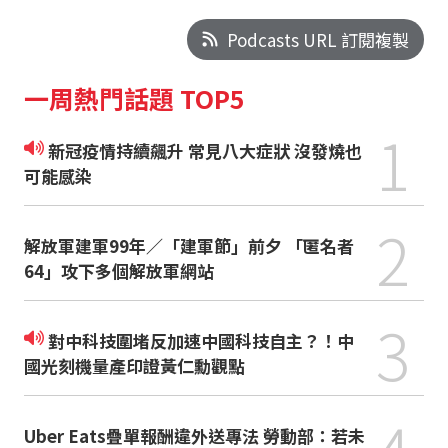
Podcasts URL 訂閱複製
一周熱門話題 TOP5
1
新冠疫情持續飆升 常見八大症狀 沒發燒也
可能感染
2
解放軍建軍99年／「建軍節」前夕 「匿名者
64」攻下多個解放軍網站
3
對中科技圍堵反加速中國科技自主？！中
國光刻機量產印證黃仁勳觀點
4
Uber Eats疊單報酬違外送專法 勞動部：若未