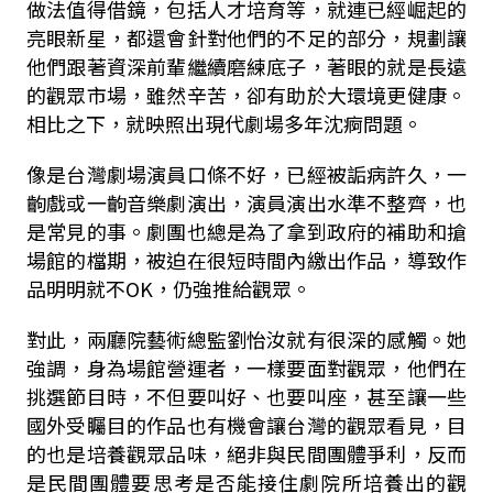
做法值得借鏡，包括人才培育等，就連已經崛起的
亮眼新星，都還會針對他們的不足的部分，規劃讓
他們跟著資深前輩繼續磨練底子，著眼的就是長遠
的觀眾市場，雖然辛苦，卻有助於大環境更健康。
相比之下，就映照出現代劇場多年沈痾問題。
像是台灣劇場演員口條不好，已經被詬病許久，一
齣戲或一齣音樂劇演出，演員演出水準不整齊，也
是常見的事。劇團也總是為了拿到政府的補助和搶
場館的檔期，被迫在很短時間內繳出作品，導致作
品明明就不OK，仍強推給觀眾。
對此，兩廳院藝術總監劉怡汝就有很深的感觸。她
強調，身為場館營運者，一樣要面對觀眾，他們在
挑選節目時，不但要叫好、也要叫座，甚至讓一些
國外受矚目的作品也有機會讓台灣的觀眾看見，目
的也是培養觀眾品味，絕非與民間團體爭利，反而
是民間團體要思考是否能接住劇院所培養出的觀