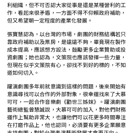
利組織，但不可否認大家從事是還是某種營利的工
作，看起來很矛盾，一方面不得不仰賴政府補助，
但又希望朝一定程度的產業化發展。
張寶慧認為，以台灣的市場，劇團的財務結構若只
靠政府補助以及票房，是遠遠不夠，畢竟現在製作
成本提高，應該想方設法，鼓勵更多企業贊助或投
資劇團；她也認為，文策院也應該發揮一些力量，
但現在似乎文策院有心，卻找不到好的標的，不知
道如何切入。
躍演劇團多年前就意識到這樣的問題，後來開始有
意識尋找可以合作的外部對象，很幸運找來了大慕
可可，一起合作音樂劇《勸世三姊妹》。躍演劇團
藝術總監曾慧誠說，大慕可可的加入，對他們財務
運作上幫助非常大，也讓他們可以花更多時間專注
在打磨作品上，他也認同，必須要有更多企業願意
支持劇團，對於台灣表演藝術發展才會更正向。