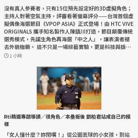
沒有真人參賽者，只有15位預先設定好的3D虛擬角色；
主持人對著空氣主持，評審看著螢幕評分——台灣首個虛
擬偶像海選節目《VPOP ASIA》正式登場！由 HTC VIVE
ORIGINALS 攜手知名製作人陳鎮川打造，節目顛覆傳統
選秀模式，先誕生角色再海選「中之人」，讓表演者褪
去外貌枷鎖。 這不只是一場綜藝實驗，更是科技與娛樂
的...
1 小時
Rti精選專題導讀／很角色／本壘板後 劉柏君站成自己的模
樣
「女人懂什麼？妳閉嘴！」從公園丟球的小女孩，到站