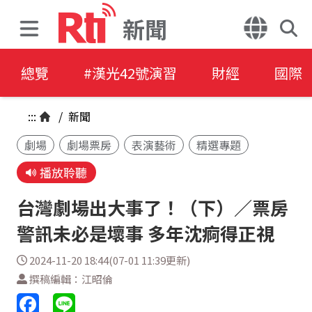
新聞
總覽
#漢光42號演習
財經
國際
:::
/
新聞
劇場
劇場票房
表演藝術
精選專題
播放聆聽
台灣劇場出大事了！（下）／票房
警訊未必是壞事 多年沈痾得正視
2024-11-20 18:44(07-01 11:39更新)
撰稿編輯：江昭倫