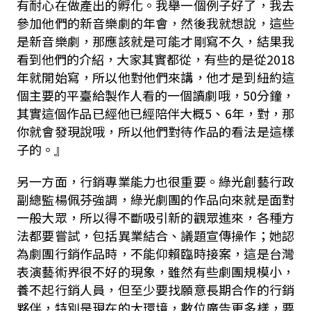
有耐心在做產出的孵化。我舉一個例子好了，我去
參加他們的新音樂劇的年會，然後我就想說，這些
是新音樂劇，那應該就是可能才剛寫不久，結果我
看到他們的介紹，大家其實都從，有些的是從2018
年就開始寫，所以他對他們來講，他才是到紐約這
個主要的平臺給製作人看的一個讀劇哦，50分鐘，
其實這個作品已經他已經陪伴大概5、6年，對，那
你就會發現說哦，所以他們對待作品的看法是這樣
子的。』
另一方面，行銷專業能力也很重要。綠光創藝行政
副總監楊佩芬強調，綠光劇團的作品向來就是面對
一般大眾，所以得不斷吸引新的觀眾進來，各種方
法都要嘗試，包括異業結合、議題宣傳操作；她認
為劇團行銷作品時，不能仰賴臨時接案，這是台灣
表演藝術界很不好的現象，雖然有些劇團規模小，
養不起行銷人員，但至少要找願意長期合作的行銷
夥伴，特別是現在的大環境，數位廣告更多樣，要