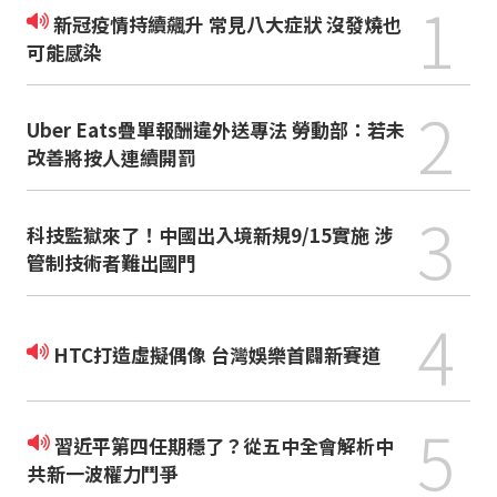
1
新冠疫情持續飆升 常見八大症狀 沒發燒也
可能感染
2
Uber Eats疊單報酬違外送專法 勞動部：若未
改善將按人連續開罰
3
科技監獄來了！中國出入境新規9/15實施 涉
管制技術者難出國門
4
HTC打造虛擬偶像 台灣娛樂首闢新賽道
5
習近平第四任期穩了？從五中全會解析中
共新一波權力鬥爭