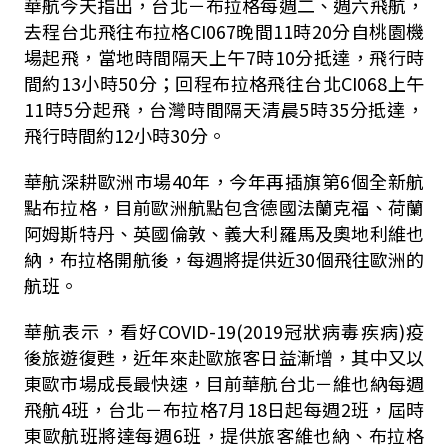
華航今天指出，台北－布拉格每週二、週六飛航，
去程台北飛往布拉格CI067晚間11時20分自桃園機
場起飛，當地時間隔天上午7時10分抵達，飛行時
間約13小時50分；回程布拉格飛往台北CI068上午
11時5分起飛，台灣時間隔天清晨5時35分抵達，
飛行時間約12小時30分。
華航深耕歐洲市場40年，今年再插旗第6個全新航
點布拉格，目前歐洲航點包含德國法蘭克福、荷蘭
阿姆斯特丹、英國倫敦、義大利羅馬及奧地利維也
納，布拉格開航後，每週將提供近30個飛往歐洲的
航班。
華航表示，看好COVID-19(2019冠狀病毒疾病)疫
後旅遊復甦，近年來赴歐旅客日益漸增，其中又以
東歐市場成長最快速，目前華航台北－維也納每週
飛航4班，台北－布拉格7月18日起每週2班，屆時
東歐航班將達每週6班，提供旅客維也納、布拉格