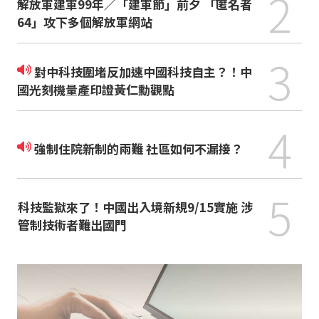
2
解放軍建軍99年／「建軍節」前夕 「匿名者
64」攻下多個解放軍網站
3
對中科技圍堵反加速中國科技自主？！中
國光刻機量產印證黃仁勳觀點
4
強制住院新制的兩難 社區如何不漏接？
5
科技監獄來了！中國出入境新規9/15實施 涉
管制技術者難出國門