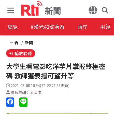
新聞
總覽
#漢光42號演習
兩岸
財經
:::
/
新聞
播放聆聽
大學生看電影吃洋芋片掌握終極密
碼 教師獲表揚可望升等
2021-03-08 16:54(12-22 21:35更新)
撰稿編輯：陳國維