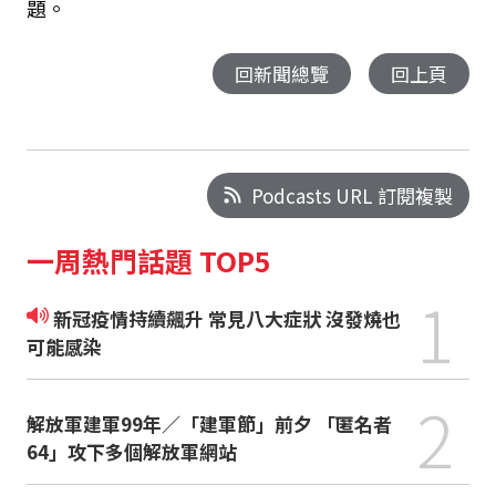
題。
回新聞總覽
回上頁
Podcasts URL 訂閱複製
一周熱門話題 TOP5
1
新冠疫情持續飆升 常見八大症狀 沒發燒也
可能感染
2
解放軍建軍99年／「建軍節」前夕 「匿名者
64」攻下多個解放軍網站