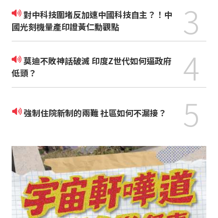
3
對中科技圍堵反加速中國科技自主？！中
國光刻機量產印證黃仁勳觀點
4
莫迪不敗神話破滅 印度Z世代如何逼政府
低頭？
5
強制住院新制的兩難 社區如何不漏接？