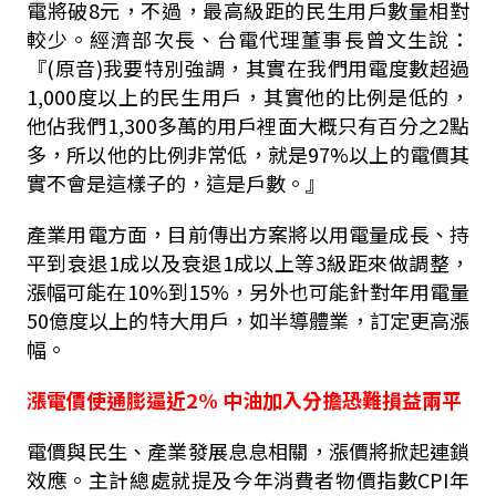
電將破8元，不過，最高級距的民生用戶數量相對
較少。經濟部次長、台電代理董事長曾文生說：
『(原音)我要特別強調，其實在我們用電度數超過
1,000度以上的民生用戶，其實他的比例是低的，
他佔我們1,300多萬的用戶裡面大概只有百分之2點
多，所以他的比例非常低，就是97%以上的電價其
實不會是這樣子的，這是戶數。』
產業用電方面，目前傳出方案將以用電量成長、持
平到衰退1成以及衰退1成以上等3級距來做調整，
漲幅可能在10%到15%，另外也可能針對年用電量
50億度以上的特大用戶，如半導體業，訂定更高漲
幅。
漲電價使通膨逼近2% 中油加入分擔恐難損益兩平
電價與民生、產業發展息息相關，漲價將掀起連鎖
效應。主計總處就提及今年消費者物價指數CPI年