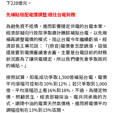
下228億元。
先補貼搭配電價調整 穩住台電財務
為避免資不抵債，進而影響穩定供電的台電本業，
經濟部擬向行政院爭取歲計賸餘補貼台電，以先撥
補再調整電價的模式，阻止台電今年繼續虧損。經
濟部長王美花說：『(原音)電價會怎麼調漲，這個
還是要到電價審議會去審，主要是台電目前的財務
狀況跟為了讓供電穩定，所以我們優先會爭取政府
的補貼。』
按照試算，如能成功爭取1,500億補貼台電，電價
平均漲幅可控制在10%到12%；若只爭取到1,000
億，平均漲幅恐上看16%到18%，不過，為穩定物
價、照顧民生，經濟部擬採油、電共同承擔的方
式，調降中油的電業天然氣價格，進而將電價平均
調幅控制在13%到15%區間。