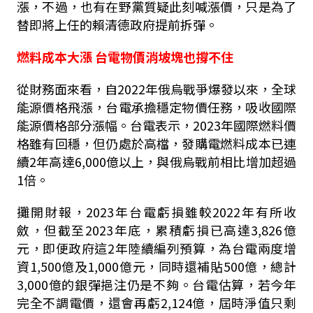
漲，不過，也有在野黨質疑此刻喊漲價，只是為了
替即將上任的賴清德政府提前拆彈。
燃料成本大漲 台電物價消坡塊也撐不住
從財務面來看，自2022年俄烏戰爭爆發以來，全球
能源價格飛漲，台電承擔穩定物價任務，吸收國際
能源價格部分漲幅。台電表示，2023年國際燃料價
格雖有回穩，但仍處於高檔，發購電燃料成本已連
續2年高達6,000億以上，與俄烏戰前相比增加超過
1倍。
攤開財報，2023年台電虧損雖較2022年有所收
斂，但截至2023年底，累積虧損已高達3,826億
元，即便政府這2年陸續編列預算，為台電兩度增
資1,500億及1,000億元，同時還補貼500億，總計
3,000億的銀彈挹注仍是不夠。台電估算，若今年
完全不調電價，還會再虧2,124億，屆時淨值只剩