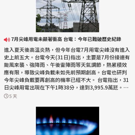
7月尖峰用電未顯著衝高 台電：今年已難破歷史紀錄
進入夏天後高溫炎熱，但今年台電7月用電尖峰沒有進入
史上前五大。台電今天(31日)指出，主要是7月份接連有
颱風來襲、強降雨、午後雷陣雨等天氣調節，熱累積效
應有限，導致尖峰負載未如先前預期創高。台電也研判
今年尖峰負載要再創高的機率已經不大。 台電指出，31
日尖峰用電出現在下午1時38分，達到3,995.9萬瓩。
值...
5 天