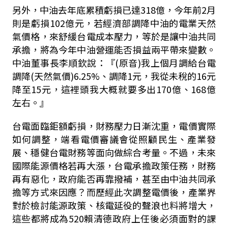
另外，中油去年底累積虧損已達318億，今年前2月
則是虧損102億元，若經濟部調降中油的電業天然
氣價格，來舒緩台電成本壓力，等於是讓中油共同
承擔，將為今年中油營運能否損益兩平帶來變數。
中油董事長李順欽說：『(原音)我上個月調給台電
調降(天然氣價)6.25%、調降1元，我從未稅的16元
降至15元，這裡頭我大概就要多出170億、168億
左右。』
台電面臨鉅額虧損，財務壓力日漸沈重，電價實際
如何調整，端看電價審議會從照顧民生、產業發
展、穩健台電財務等面向做綜合考量。不過，未來
國際能源價格若再大漲，台電承擔政策任務，財務
再有惡化，政府能否再靠撥補，甚至由中油共同承
擔等方式來因應？而歷經此次調整電價後，產業界
對於檢討能源政策、核電延役的聲浪也料將增大，
這些都將成為520賴清德政府上任後必須面對的課