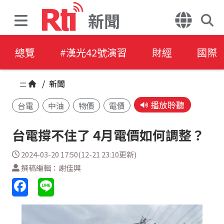
新聞
總覽
#漢光42號演習
財經
國際
:::
/
新聞
播放聆聽
台電
中油
物價
電價
台電撐不住了 4月電價如何調整？
2024-03-20 17:50(12-21 23:10更新)
撰稿編輯：謝佳興