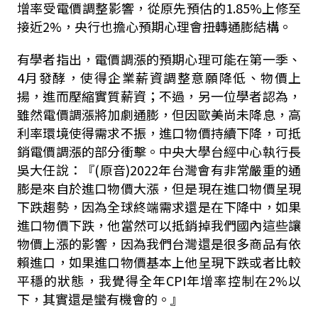
增率受電價調整影響，從原先預估的1.85%上修至
接近2%，央行也擔心預期心理會扭轉通膨結構。
有學者指出，電價調漲的預期心理可能在第一季、
4月發酵，使得企業薪資調整意願降低、物價上
揚，進而壓縮實質薪資；不過，另一位學者認為，
雖然電價調漲將加劇通膨，但因歐美尚未降息，高
利率環境使得需求不振，進口物價持續下降，可抵
銷電價調漲的部分衝擊。中央大學台經中心執行長
吳大任說：『(原音)2022年台灣會有非常嚴重的通
膨是來自於進口物價大漲，但是現在進口物價呈現
下跌趨勢，因為全球終端需求還是在下降中，如果
進口物價下跌，他當然可以抵銷掉我們國內這些讓
物價上漲的影響，因為我們台灣還是很多商品有依
賴進口，如果進口物價基本上他呈現下跌或者比較
平穩的狀態，我覺得全年CPI年增率控制在2%以
下，其實還是蠻有機會的。』