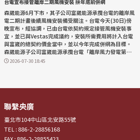
台電宣布接管離岸二期風機安裝 拚年底前併網
森崴能源6月下市，其子公司富崴能源承攬台電的離岸風
電二期計畫後續風機安裝備受關注。台電今天(30日)傍
晚宣布，經協調，已由台電依契約規定接管風機安裝事
宜，並已與Vestas完成議約，安裝所需費用將計入台電
與富崴的總契約價金當中，並以今年完成併網為目標。
森崴能源子公司富崴能源承攬台電「離岸風力發電第二
期計...
2026-07-30 18:45
聯繫央廣
臺北市104中山區北安路55號
TEL : 886-2-28856168
FAX : 886-2-28855423