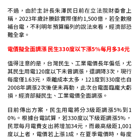
不過，由於主計長朱澤民日前在立法院財委會上
稱，2023年歲計賸餘實際僅約1,500億，若全數撥
補台電，不利明年預算編列的說法來看，經濟部恐
難全拿。
電價擬全面調漲 民生330度以下漲5%每月多34元
值得注意的是，台灣民生、工業電價長年偏低，尤
其民生用電120度以下未曾調漲，還調降3次，現行
每度僅1.63元，乖離成本太多，121度到330度也自
2008年調漲2次後便未再動，此次台電面臨龐大虧
損，經濟部擬民生、工業電價全面調漲。
目前傳出方案，民生用電將分3級距調漲5%到1
0%。根據台電試算，若330度以下級距調漲5%，
民眾每月電費支出將增加34元，而最高級距1,001
度以上者，電價若上漲1成，在夏季電價時，每度