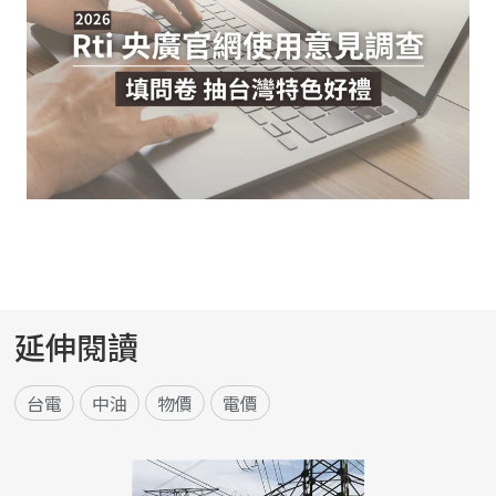
延伸閱讀
台電
中油
物價
電價