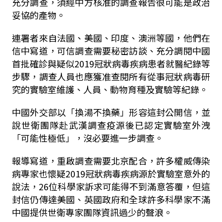
充分調查，須經中方核准的調查報告很可能是政治
妥協的產物。
連署者來自法國、美國、印度、澳洲等國，他們在
信中寫道，可信調查需要秘密訪談、充分調閱中國
首批確診與疑似2019冠狀病毒疾病患者就醫紀錄等
步驟，調查人員也應獲准查閱所有從事冠狀病毒研
究的實驗室維護、人員、動物育種及實驗等紀錄。
中國外交部以「換湯不換藥」形容這封公開信，並
說世衛團隊赴武漢調查疫源後已認定實驗室外洩
「可能性極低」，沒必要進一步調查。
報導寫道，重啟調查需要北京配合，許多權威傳染
病專家也懷疑2019冠狀病毒疾病源於實驗室意外的
說法，26位科學家訴求可能得不到滿意答覆，但這
封信仍傳達美國、英國政府和全球許多科學家不滿
中國提供世衛專家團隊資訊過少的聲浪。