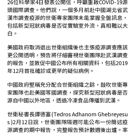
26位科學家4日發表公開信，呼籲重啟COVID-19源
頭國際調查。他們說，一個多月前赴中國湖北省武
漢市調查疫源的世衛專家團隊未能掌握全盤訊息，
包括新型冠狀病毒是否從實驗室外流，真相難以大
白。
美國政府取消退出世衛組織後也主張疫源調查應該
更公開透明，預告將仔細審視世衛團隊赴武漢調查
的報告，並敦促中國公布所有相關資料，包括2019
年12月首批確診或更早的疑似病例。
中國政府堅稱充分配合世衛組織之餘，鼓吹世衛專
家團隊也赴美國等國調查，探究新型冠狀病毒是否
源自中國以外地區，透過冷凍食品傳播到武漢。
世衛秘書長譚德塞(Tedros Adhanom Ghebreyesu
s )2月12日說，世衛團隊隔週可能公布一份簡述疫
源調查的期中報告，完整報告預計數週後出爐。率