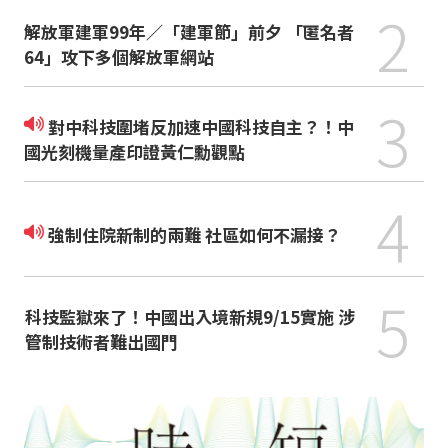
2
解放軍建軍99年／「建軍節」前夕 「匿名者
64」攻下多個解放軍網站
3
對中科技圍堵反加速中國科技自主？！中
國光刻機量產印證黃仁勳觀點
4
強制住院新制的兩難 社區如何不漏接？
5
科技監獄來了！中國出入境新規9/15實施 涉
管制技術者難出國門