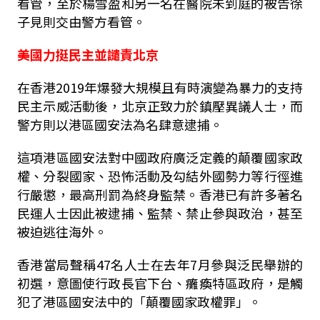
看管，至於楊雪盈和另一名在醫院未到庭的被告徐
子見則交由警方看管。
美國力挺民主並譴責北京
在香港2019年爆發大規模且有時演變為暴力的支持
民主示威活動後，北京正致力於鎮壓異議人士，而
警方則以港區國安法為名肆意逮捕。
這項港區國安法對中國政府廣泛定義的顛覆國家政
權、分裂國家、恐怖活動及勾結外國勢力等行徑進
行嚴懲，最高刑罰為終身監禁。香港已有許多著名
民運人士因此被逮捕、監禁、禁止參與政治，甚至
被迫逃往海外。
香港當局聲稱47名人士在去年7月參與泛民舉辦的
初選，意圖使行政長官下台、癱瘓特區政府，是觸
犯了港區國安法中的「顛覆國家政權罪」。