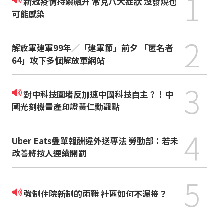
1
新冠疫情持續飆升 常見八大症狀 沒發燒也
可能感染
2
解放軍建軍99年／「建軍節」前夕 「匿名者
64」攻下多個解放軍網站
3
對中科技圍堵反加速中國科技自主？！中
國光刻機量產印證黃仁勳觀點
4
Uber Eats疊單報酬違外送專法 勞動部：若未
改善將按人連續開罰
5
強制住院新制的兩難 社區如何不漏接？