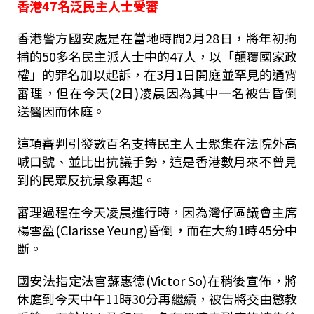
香港47名泛民主人士受審
香港警方國安處是在當地時間2月28日，將年初拘
捕的50多名民主派人士中的47人，以「顛覆國家政
權」的罪名加以起訴，在3月1日開庭並罕見的通宵
審理，但在今天(2日)凌晨因為其中一名被告昏倒
送醫因而休庭。
這項審判引發數百名支持民主人士聚集在法院外高
喊口號、並比出抗議手勢，這是香港數月來不曾見
到的民眾反抗景象再起。
審理過程在今天凌晨進行時，因為灣仔區議會主席
楊雪盈(Clarisse Yeung)昏倒，而在大約1時45分中
斷。
國安法指定法官蘇惠德(Victor So)在稍後宣佈，將
休庭到今天中午11時30分再繼續，被告將交由懲教