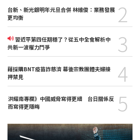
2
台新、新光銀明年元旦合併 林維俊：業務發展
更均衡
3
習近平第四任期穩了？從五中全會解析中
共新一波權力鬥爭
4
藉採購BNT疫苗詐慈濟 幕後宗教團體夫婦接
押禁見
5
洪耀南專欄》中國威脅寫得更細 台日關係反
而寫得更隱晦