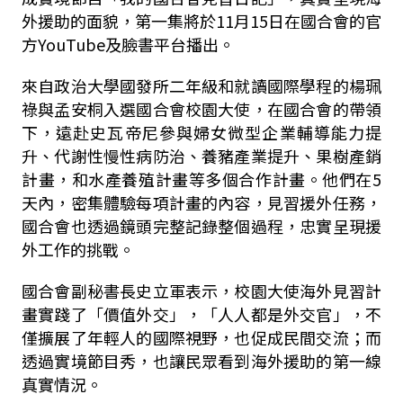
外援助的面貌，第一集將於11月15日在國合會的官
方YouTube及臉書平台播出。
來自政治大學國發所二年級和就讀國際學程的楊珮
祿與孟安桐入選國合會校園大使，在國合會的帶領
下，遠赴史瓦帝尼參與婦女微型企業輔導能力提
升、代謝性慢性病防治、養豬產業提升、果樹產銷
計畫，和水產養殖計畫等多個合作計畫。他們在5
天內，密集體驗每項計畫的內容，見習援外任務，
國合會也透過鏡頭完整記錄整個過程，忠實呈現援
外工作的挑戰。
國合會副秘書長史立軍表示，校園大使海外見習計
畫實踐了「價值外交」，「人人都是外交官」，不
僅擴展了年輕人的國際視野，也促成民間交流；而
透過實境節目秀，也讓民眾看到海外援助的第一線
真實情況。