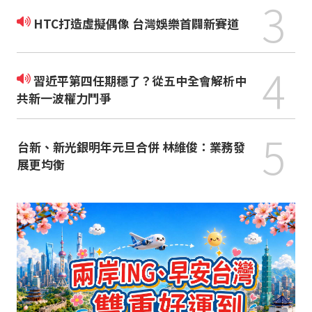
3
HTC打造虛擬偶像 台灣娛樂首闢新賽道
4
習近平第四任期穩了？從五中全會解析中
共新一波權力鬥爭
5
台新、新光銀明年元旦合併 林維俊：業務發
展更均衡