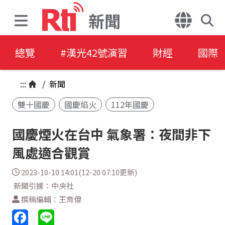
新聞
總覽
#漢光42號演習
財經
國際
:::
/
新聞
雙十國慶
國慶焰火
112年國慶
國慶煙火在台中 氣象署：夜間非下
風處適合觀賞
2023-10-10 14:01(12-20 07:10更新)
新聞引據：中央社
撰稿編輯：王育偉