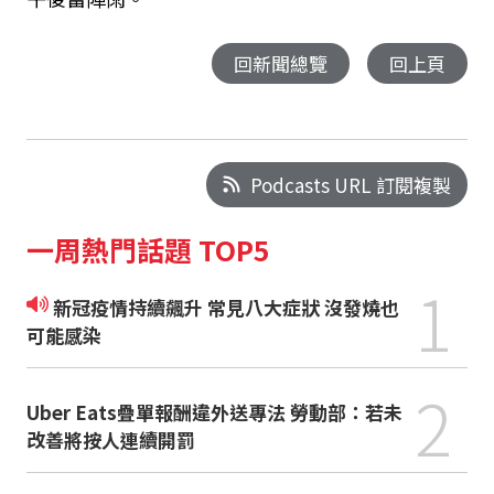
回新聞總覽
回上頁
Podcasts URL 訂閱複製
一周熱門話題 TOP5
1
新冠疫情持續飆升 常見八大症狀 沒發燒也
可能感染
2
Uber Eats疊單報酬違外送專法 勞動部：若未
改善將按人連續開罰