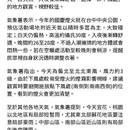
的地方觀賞，視野較佳。
氣象署表示，今年的國慶煙火就在台中中央公園，
預估活動場地附近天氣以晴時多雲為主，大致穩
定；白天仍偏熱，高溫約攝氏30度，入夜後漸轉舒
適，晚間約26至28度，不過人潮擁擠的地方體感會
悶熱一些，若在空曠處活動至較晚則會稍涼，提醒
民眾視自身狀況適時調整衣著。
氣象署指出，今天為偏北至北北東風，風力約3
級，由於下風處較易受煙火的煙霧影響視線，建議
觀賞時要避開施放點下風處(南側到南南西側)的位
置，看到的煙火會更加清楚。
至於其他各地天氣，氣象署提到，今天宜花、桃園
以北地區有局部短暫雨，尤其東北部蘇花地區要注
意局部豪雨；中部山區、南部山區近山區則有局部
午後雷陣雨。