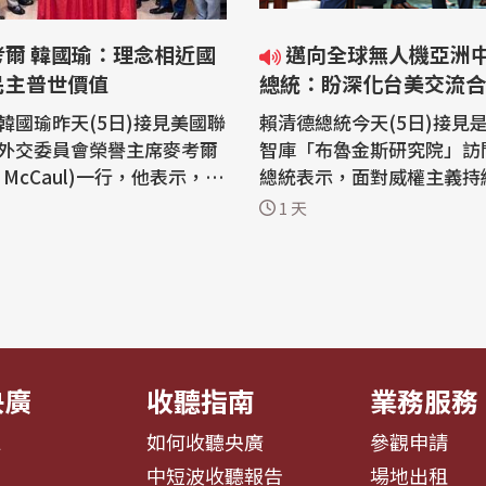
考爾 韓國瑜：理念相近國
邁向全球無人機亞洲中心目標
民主普世價值
總統：盼深化台美交流合
韓國瑜昨天(5日)接見美國聯
賴清德總統今天(5日)接見
外交委員會榮譽主席麥考爾
智庫「布魯金斯研究院」訪
el McCaul)一行，他表示，誠
總統表示，面對威權主義持
考爾的貢獻，為台美夥伴關
全球供應鏈重組、AI浪潮等
1 天
要基礎。面對快速變動的國
灣希望在AI供應鏈、數位基
理念相近國家更應持續攜手
高科技人才培育及無人機產
同守護民主自由、人權法治
深化台美交流合作。 賴清德總統今天
韓國瑜昨天下
接見美國知名智庫「布魯金
黨立委陳永康、牛煦庭、徐
院」訪問團，總統首先感謝
斯研究...
央廣
收聽指南
業務服務
息
如何收聽央廣
參觀申請
告
中短波收聽報告
場地出租