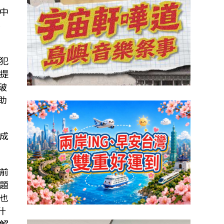
中
北
犯
提
破
助
成
前
題
也
什
解