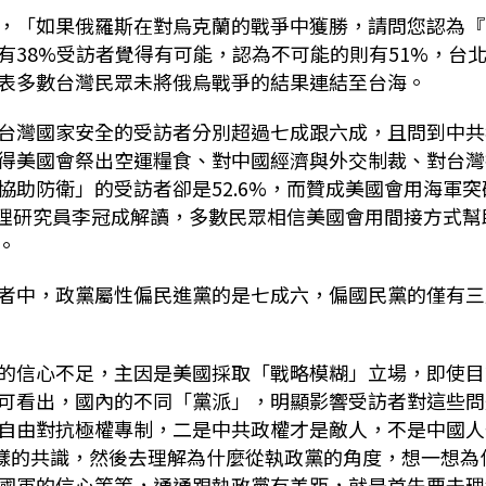
，「如果俄羅斯在對烏克蘭的戰爭中獲勝，請問您認為『
38%受訪者覺得有可能，認為不可能的則有51%，台
表多數台灣民眾未將俄烏戰爭的結果連結至台海。
台灣國家安全的受訪者分別超過七成跟六成，且問到中共
得美國會祭出空運糧食、對中國經濟與外交制裁、對台灣
助防衛」的受訪者卻是52.6%，而贊成美國會用海軍突
助理研究員李冠成解讀，多數民眾相信美國會用間接方式幫
。
者中，政黨屬性偏民進黨的是七成六，偏國民黨的僅有三
的信心不足，主因是美國採取「戰略模糊」立場，即使目
可看出，國內的不同「黨派」，明顯影響受訪者對這些問
自由對抗極權專制，二是中共政權才是敵人，不是中國人
這樣的共識，然後去理解為什麼從執政黨的角度，想一想為
國軍的信心等等，通通跟執政黨有差距，就是首先要去理