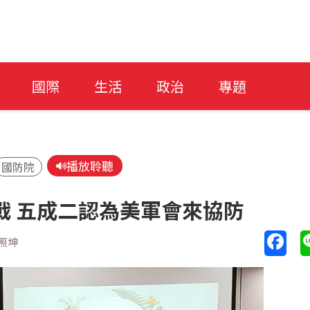
國際
生活
政治
專題
播放聆聽
國防院
戰 五成二認為美軍會來協防
照坤