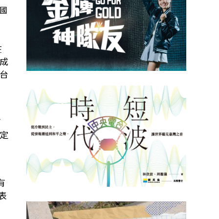
國
在
成
台
可
定
有
表