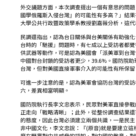
外交議題方面，本次調查提出一個有意思的問題
國學俄羅斯入侵台灣』的可能性有多高？」結果有
大學公共行政暨政策學系教授劉嘉薇分析，這代
民調還指出，認為台日關係與台美關係有助強化
台時的「馳援」問題時，有七成以上受訪者都覺
供武器等動作，可是認為美國會「派美軍到台灣協
中國對台封鎖的受訪者更少，39.6%。國防院
台灣，但對美國直接軍事介入的可能性有所保留
可進一步注意的是，認為美軍會協防台灣的受訪
六，差異相當明顯。
國防院執行長李文忠表示，民眾對美軍直接參戰
正走向「戰略清晰」；此外，從整份調查結果還
的態度，因此台灣必須建立兩個共識，一是民主
非中國文化，李文忠說：『(原音)就是要建立
麼在野黨對中共威脅的認知、對中國的敵意、對