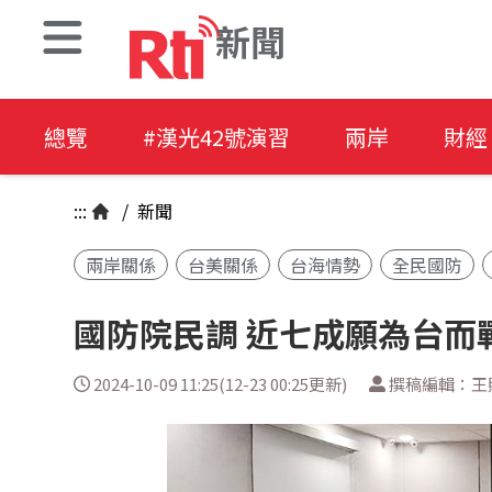
新聞
總覽
#漢光42號演習
兩岸
財經
:::
/
新聞
兩岸關係
台美關係
台海情勢
全民國防
國防院民調 近七成願為台而
2024-10-09 11:25(12-23 00:25更新)
撰稿編輯：王