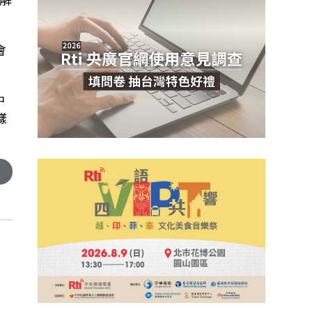
會
中
樣