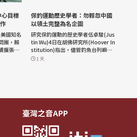
保釣運動歷史學者：勿輕忽中國
作
以領土完整為名企圖
是美國知名
研究保釣運動的歷史學者伍卓駿(Jus
問團，賴
tin Wu)4日在胡佛研究所(Hoover In
續擴張、
stitution)指出，儘管釣魚台列嶼未
挑戰，台
來局勢難以預測，但鑑於先前俄羅斯
1 天
礎建設、
入侵烏克蘭的教訓，國際社會不可輕
業等範疇
忽一個擁核大國以領土完整與歷史恩
怨等主張所展現的企圖。 美國胡佛研
斯研究
究所舉辦近代中國與台灣工作坊。加
「布魯金
州州立大學沙加緬度分校歷史學者伍
卓駿講...
臺灣之音APP