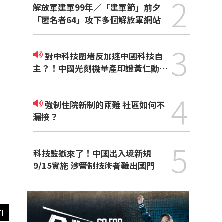
2
解放軍建軍99年／「建軍節」前夕
「匿名者64」攻下多個解放軍網站
3
對中科技圍堵反加速中國科技自
主？！中國光刻機量產印證黃仁勳觀
點
4
強制住院新制的兩難 社區如何不
漏接？
5
科技監獄來了！中國出入境新規
9/15實施 涉管制技術者難出國門
I