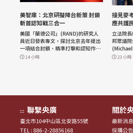
美智庫：北京研擬降台新策 封鎖
接見麥
斬首認知戰三合一
應共護
美國「蘭德公司」(RAND)的研究人
立法院長
員近日發表專文，探討北京去年提出
邦眾議院
一項結合封鎖、精準打擊和認知作戰
(Micha
等方式迅速降服台北的軍事概念，側
摯感謝麥
14 小時
23 小時
重瓦解公眾和軍事意志，而非徹底的
係奠定重
物理摧毀。 蘭德公司政治學者王昊(H
際情勢，
oward Wang)與政策高級研究員波尚
合作，共
穆斯塔法加(Nathan Beauchamp-M
等普世價值。 立法院長
ustafaga)共同執筆專文「對台北總
午在國民
體戰：中國探...
巧芯...
聯繫央廣
關於
:::
臺北市104中山區北安路55號
最新消
TEL : 886-2-28856168
採購公