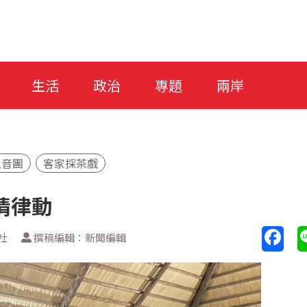
生活
政治
專題
兩岸
八音團
客家採茶戲
情律動
社
撰稿編輯：新聞編輯