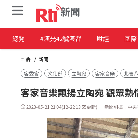
新聞
總覽
#漢光42號演習
財經
國際
:::
/
新聞
客委會
文化部
立陶宛
客家音樂
北管
客家音樂飄揚立陶宛 觀眾熱
2023-05-21 21:04(12-22 13:55更新)
新聞引據：中央