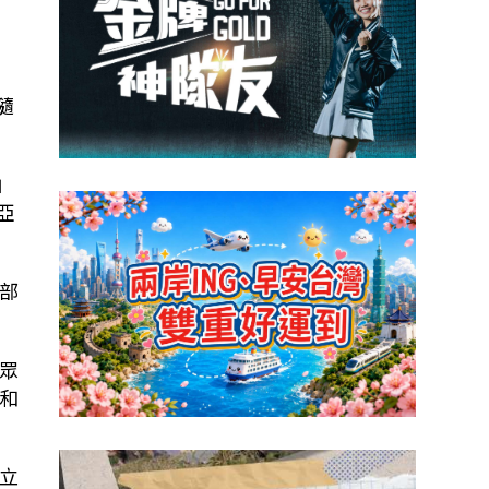
隨
柏
亞
部
眾
和
立