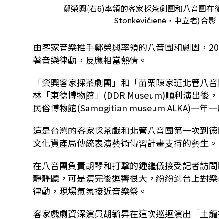
鄭榮興(右6)率領的客家採茶劇團和八音團在
Stonkevičienė，中立者
由客家音樂推手鄭榮興率領的八音團和劇團，20
著音樂律動，反應相當熱情。
「榮興客家採茶劇團」和「苗栗陳家班北管八音
林「東德博物館」(DDR Museum)順利演出後，
民俗博物館(Samogitian museum ALK
這是台灣的客家採茶戲和北管八音團第一次到德
文化資產局傳統表演藝術傳習計畫支持的藝生。
在八音團負責胡琴和打擊的鍾繼儀接受記者訪問
靜靜聽，可是演完後迴響很大，紛紛到台上對樂
律動，現場氣氛接近音樂祭。
客家戲劇資深演員胡毓昇在這次巡迴演出「土龍