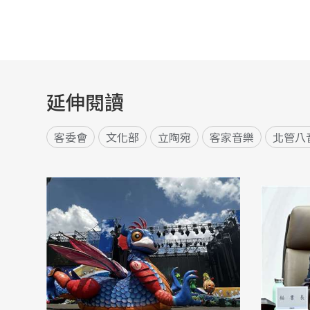
延伸閱讀
客委會
文化部
立陶宛
客家音樂
北管八