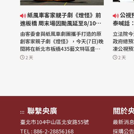
紙風車客家親子劇《燈怪》前
公視預算遭刪凍逾10億元 卓榮
進板橋 周末場因颱風延至8/10、
泰喊話
8/11
鍵角色
由客委會與紙風車劇團攜手打造的原
立法院今
創客家親子劇《燈怪》，今天(7日)晚
政府總預
間將在新北市板橋435藝文特區盛大
凍公視預
演出，以充滿想像力的故事，巨型機
公共媒體
2 天
2 天
械裝置及原創客語歌曲，邀請大小朋
發展的重
友一起走進奇幻又溫暖的客家新童
文化戰略
話。不過因應白海豚颱風來襲，原定
持續向立
於8日、9日的演出將順延至10日及1
立法院6
1日晚間演出。 暑假是親子相聚、共
總預算，
創美好...
金會...
聯繫央廣
關於
:::
臺北市104中山區北安路55號
最新消
TEL : 886-2-28856168
採購公