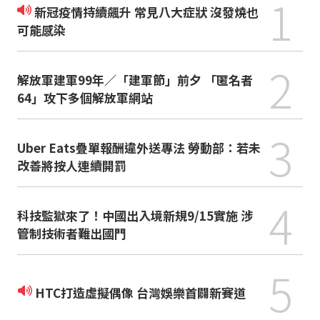
1
新冠疫情持續飆升 常見八大症狀 沒發燒也
可能感染
2
解放軍建軍99年／「建軍節」前夕 「匿名者
64」攻下多個解放軍網站
3
Uber Eats疊單報酬違外送專法 勞動部：若未
改善將按人連續開罰
4
科技監獄來了！中國出入境新規9/15實施 涉
管制技術者難出國門
5
HTC打造虛擬偶像 台灣娛樂首闢新賽道