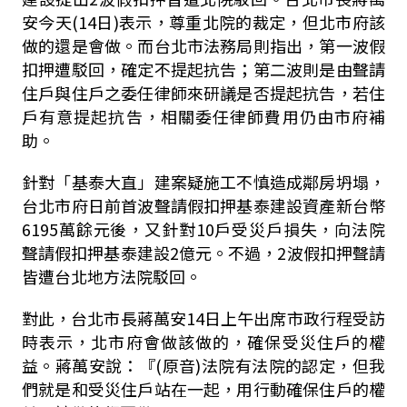
安今天(14日)表示，尊重北院的裁定，但北市府該
做的還是會做。而台北市法務局則指出，第一波假
扣押遭駁回，確定不提起抗告；第二波則是由聲請
住戶與住戶之委任律師來研議是否提起抗告，若住
戶有意提起抗告，相關委任律師費用仍由市府補
助。
針對「基泰大直」建案疑施工不慎造成鄰房坍塌，
台北市府日前首波聲請假扣押基泰建設資產新台幣
6195萬餘元後，又針對10戶受災戶損失，向法院
聲請假扣押基泰建設2億元。不過，2波假扣押聲請
皆遭台北地方法院駁回。
對此，台北市長蔣萬安14日上午出席市政行程受訪
時表示，北市府會做該做的，確保受災住戶的權
益。蔣萬安說：『(原音)法院有法院的認定，但我
們就是和受災住戶站在一起，用行動確保住戶的權