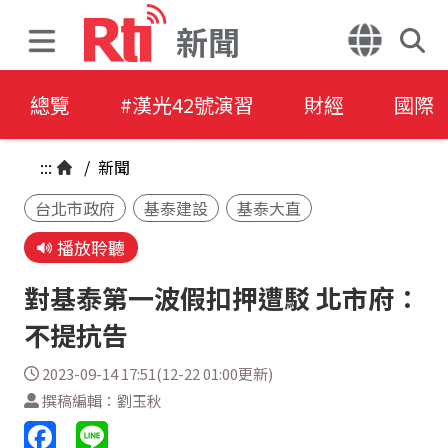
新聞
總覽
#漢光42號演習
財經
國際
:::
/
新聞
台北市政府
基泰建設
基泰大直
播放聆聽
對基泰第一波假扣押遭駁 北市府：
不提抗告
2023-09-14 17:51(12-22 01:00更新)
撰稿編輯：劉玉秋