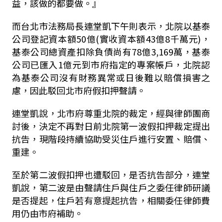
益，該做的都要做。』
而台北市法務局長連堂凱下午則表示，北院以基泰
公司登記資本額50億(實收資本額43億8千萬元)，
基泰公司總資產扣除負債尚有78億3,169萬，基泰
公司已匯入1億元到市府指定的專案帳戶，北院認
為基泰公司沒有財務異常或日後難以賠償損害之
慮，因此駁回北市府假扣押聲請。
連堂凱說，北市府尊重北院的裁定，經與律師團商
討後，決定不再對日前北院第一波假扣押裁定提出
抗告，現階段持續協助受災住戶進行安置、賠償、
重建。
至於第二波假扣押也遭駁回，是否抗告部分，連堂
凱說，第二波是由聲請住戶與住戶之委任律師研議
是否提起，住戶若有意提起抗告，相關委任律師費
用仍由市府補助。