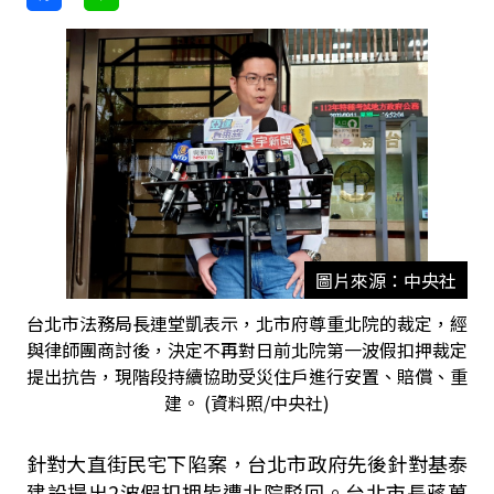
圖片來源：中央社
台北市法務局長連堂凱表示，北市府尊重北院的裁定，經
與律師團商討後，決定不再對日前北院第一波假扣押裁定
提出抗告，現階段持續協助受災住戶進行安置、賠償、重
建。 (資料照/中央社)
針對大直街民宅下陷案，台北市政府先後針對基泰
建設提出2波假扣押皆遭北院駁回。台北市長蔣萬