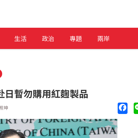
生活
政治
專題
兩岸
赴日暫勿購用紅麴製品
照坤