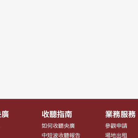
央廣
收聽指南
業務服務
息
如何收聽央廣
參觀申請
告
中短波收聽報告
場地出租