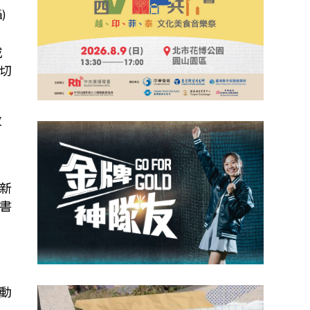
)
或
切
政
新
書
動