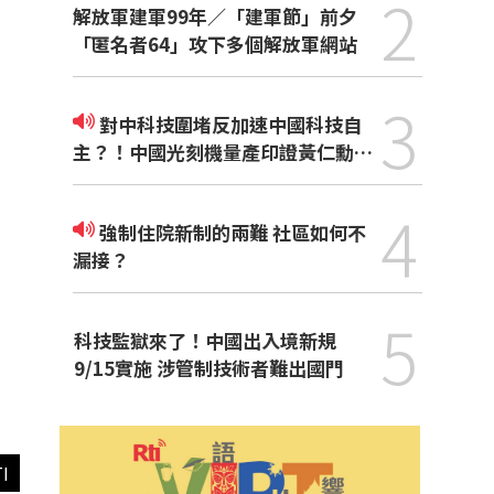
2
解放軍建軍99年／「建軍節」前夕
「匿名者64」攻下多個解放軍網站
3
對中科技圍堵反加速中國科技自
主？！中國光刻機量產印證黃仁勳觀
點
4
強制住院新制的兩難 社區如何不
漏接？
5
科技監獄來了！中國出入境新規
9/15實施 涉管制技術者難出國門
I