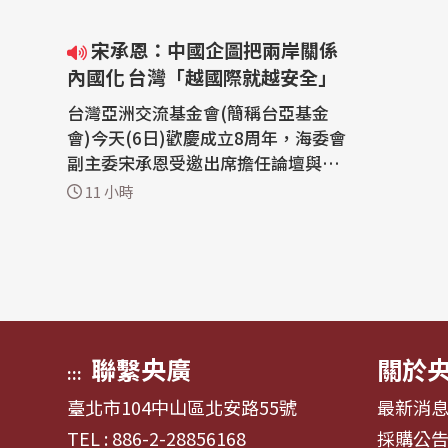
宋承恩：中國企圖把兩岸關係
內國化 台灣「越國際就越安全」
台灣亞洲交流基金會(簡稱台亞基金
會)今天(6日)歡慶成立8周年，海委會
副主委宋承恩受邀出席擔任論壇與談
人，他指出，中國近年在海上動作頻
11 小時
頻，企圖把台灣議題內國化，所幸這
類行動被國際盟友識破，並聲援台
灣，他相信，在處理安全議題時，台
灣「越國際就越安全」。 台灣亞洲交
流基金會(簡稱台亞基金會)今舉辦8周
年紀念...
聯繫央廣
關於
:::
臺北市104中山區北安路55號
最新消
TEL : 886-2-28856168
採購公