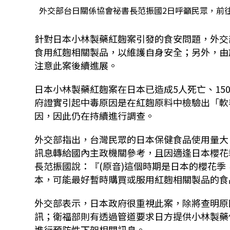
外交部台日關係協會祕書長范振國2日呼籲民眾，前往
針對日本小林製藥紅麴案引發的食安問題，外交
食用紅麴相關製品，以維護自身安全；另外，由
注意此案後續進展。
日本小林製藥紅麴案在日本已造成5人死亡、1
府證實引起中毒原因是在紅麴原料中檢驗出「軟
因，因此仍在持續進行調查。
外交部指出，台灣民眾的日本保健食品使用量大
訊息轉給國內主政機關參考，且因適逢日本櫻花
長范振國說：『(原音)這個時期是日本的櫻花
本，可能最好暫時購買或服用紅麴相關製品的食
外交部表示，日本政府很重視此案，除將查明原
訊；衛福部則有透過管道要求日方提供小林製藥
進行預防性下架相關訊息。