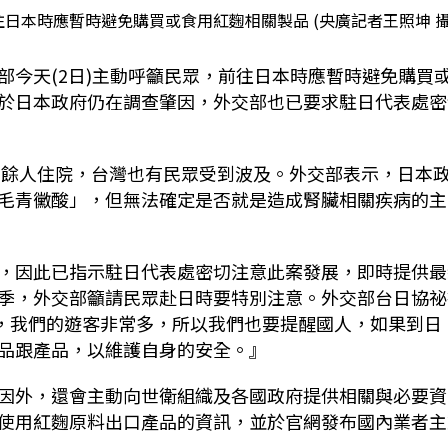
日本時應暫時避免購買或食用紅麴相關製品 (央廣記者王照坤 攝
部今天(2日)主動呼籲民眾，前往日本時應暫時避免購買
於日本政府仍在調查肇因，外交部也已要求駐日代表處密
50餘人住院，台灣也有民眾受到波及。外交部表示，日本
毛青黴酸」，但無法確定是否就是造成腎臟相關疾病的主
，因此已指示駐日代表處密切注意此案發展，即時提供最
季，外交部籲請民眾赴日時要特別注意。外交部台日協祕
季，我們的遊客非常多，所以我們也要提醒國人，如果到日
品跟產品，以維護自身的安全。』
因外，還會主動向世衛組織及各國政府提供相關與必要資
使用紅麴原料出口產品的資訊，並於官網發布國內業者主