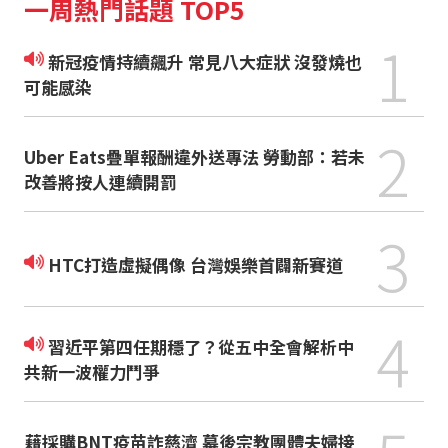
一周熱門話題 TOP5
1
新冠疫情持續飆升 常見八大症狀 沒發燒也
可能感染
2
Uber Eats疊單報酬違外送專法 勞動部：若未
改善將按人連續開罰
3
HTC打造虛擬偶像 台灣娛樂首闢新賽道
4
習近平第四任期穩了？從五中全會解析中
共新一波權力鬥爭
藉採購BNT疫苗詐慈濟 幕後宗教團體夫婦接