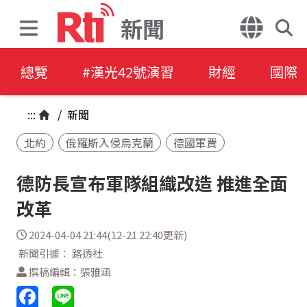
新聞
總覽
#漢光42號演習
財經
國際
:::
/
新聞
北約
俄羅斯入侵烏克蘭
德國軍費
德防長宣布軍隊組織改造 推進全面
改革
2024-04-04 21:44(12-21 22:40更新)
新聞引據： 路透社
撰稿編輯：張雅涵