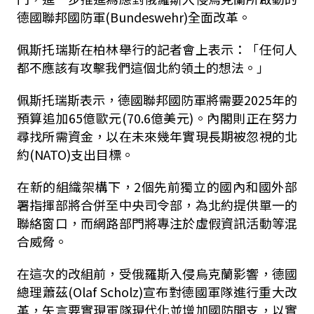
德國聯邦國防軍(Bundeswehr)全面改革。
佩斯托瑞斯在柏林舉行的記者會上表示：「任何人
都不應該有攻擊我們這個北約領土的想法。」
佩斯托瑞斯表示，德國聯邦國防軍將需要2025年的
預算追加65億歐元(70.6億美元)。內閣則正在努力
尋找所需資金，以在未來幾年實現長期被忽視的北
約(NATO)支出目標。
在新的組織架構下，2個先前獨立的國內和國外部
署指揮部將合併至中央司令部，為北約提供單一的
聯絡窗口，而網路部門將專注於虛假資訊活動等混
合威脅。
在這次的改組前，受俄羅斯入侵烏克蘭影響，德國
總理蕭茲(Olaf Scholz)宣布對德國軍隊進行重大改
革，矢言要實現軍隊現代化並增加國防開支，以實