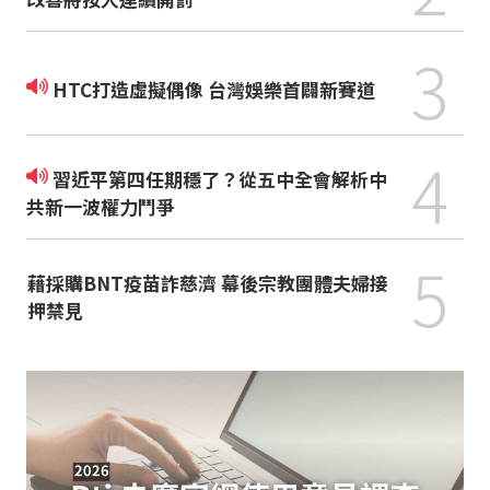
3
HTC打造虛擬偶像 台灣娛樂首闢新賽道
4
習近平第四任期穩了？從五中全會解析中
共新一波權力鬥爭
5
藉採購BNT疫苗詐慈濟 幕後宗教團體夫婦接
押禁見