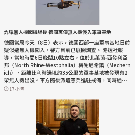
炸彈無人機闖機場後 德國再傳無人機侵入軍事基地
德國當局今天（8日）表示，德國西部一座軍事基地日前
疑似遭無人機闖入，警方目前已展開調查。 路透社報
導，當地時間6日晚間10點左右，位於北萊茵-西發利亞
邦（North Rhine-Westphalia）梅謝尼希鎮（Mechern
ich）、距離比利時邊境約35公里的軍事基地被發現有2
架無人機出沒。軍方隨後派遣憲兵進駐戒備，同時通知
警方...
17 小時