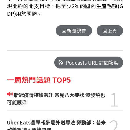
現北約的開支目標，把至少2%的國內生產毛額(G
DP)用於國防。
回新聞總覽
回上頁
Podcasts URL 訂閱複製
一周熱門話題 TOP5
1
新冠疫情持續飆升 常見八大症狀 沒發燒也
可能感染
2
Uber Eats疊單報酬違外送專法 勞動部：若未
改善將按人連續開罰