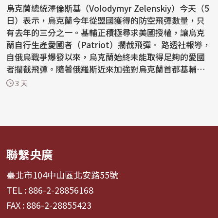
烏克蘭總統澤倫斯基（Volodymyr Zelenskiy）今天（5
日）表示，烏克蘭今年從盟國獲得的防空飛彈數量，只
有去年的三分之一。基輔正積極尋求美國授權，讓烏克
蘭自行生產愛國者（Patriot）攔截飛彈。 路透社報導，
自俄烏戰爭爆發以來，烏克蘭始終未能取得足夠的愛國
者攔截飛彈。隨著俄羅斯近來加強對烏克蘭首都基輔和
南部...
3 天
聯繫央廣
臺北市104中山區北安路55號
TEL : 886-2-28856168
FAX : 886-2-28855423