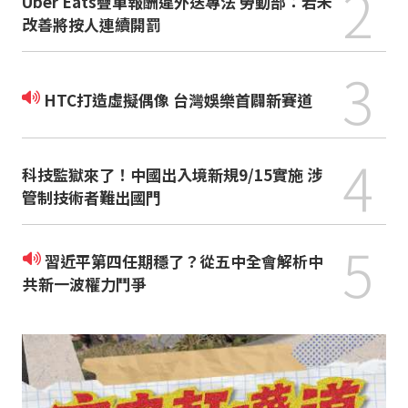
2
Uber Eats疊單報酬違外送專法 勞動部：若未
改善將按人連續開罰
3
HTC打造虛擬偶像 台灣娛樂首闢新賽道
4
科技監獄來了！中國出入境新規9/15實施 涉
管制技術者難出國門
5
習近平第四任期穩了？從五中全會解析中
共新一波權力鬥爭