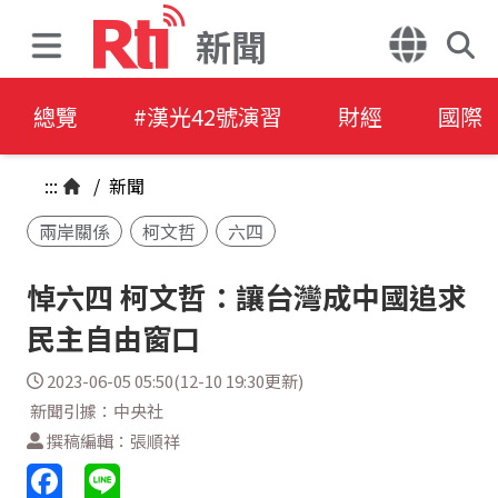
新聞
總覽
#漢光42號演習
財經
國際
:::
/
新聞
兩岸關係
柯文哲
六四
悼六四 柯文哲：讓台灣成中國追求
民主自由窗口
2023-06-05 05:50(12-10 19:30更新)
新聞引據：中央社
撰稿編輯：張順祥