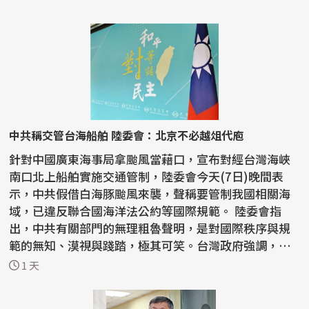
中共稱交管台海船舶 陸委會：北京不必越俎代庖
針對中國廣東海事局拿颱風當藉口，宣布對經台灣海峽
南口北上船舶實施交通管制，陸委會今天(7日)晚間表
示，中共假借白海豚颱風來襲，聲稱要管制我國相關海
域，已違反聯合國海洋法公約等國際規範。 陸委會指
出，中共有關部門的無理粗魯聲明，是對國際秩序與規
範的無知、漠視與踐踏，極其可笑。台灣政府強調，中
共沒有任...
1 天