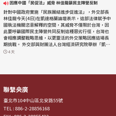
因應中國「民促法」威脅 林佳龍籲民主陣營反制
針對中國政府實施「民族團結進步促進法」，外交部長
林佳龍今天(4日)在凱達格蘭論壇表示，這部法律賦予中
國執法機關恣意解釋的空間，其威脅不僅限於台灣，因
此要呼籲國際民主陣營共同反制這種惡劣行徑，台灣也
會相應調整戰略思維，以更靈活的外交策略因應這場長
期挑戰。 外交部與財團法人台灣經濟研究院舉辦「凱達
格蘭...
4 天
聯繫央廣
臺北市104中山區北安路55號
TEL : 886-2-28856168