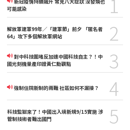
1
新冠疫情持續飆升 常見八大症狀 沒發燒也
可能感染
2
解放軍建軍99年／「建軍節」前夕 「匿名者
64」攻下多個解放軍網站
3
對中科技圍堵反加速中國科技自主？！中
國光刻機量產印證黃仁勳觀點
4
強制住院新制的兩難 社區如何不漏接？
5
科技監獄來了！中國出入境新規9/15實施 涉
管制技術者難出國門