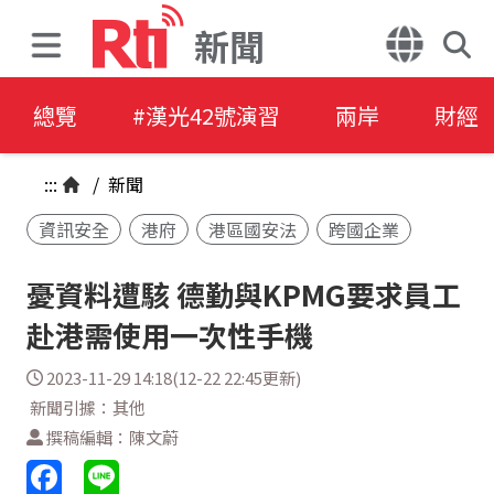
新聞
總覽
#漢光42號演習
兩岸
財經
:::
/
新聞
資訊安全
港府
港區國安法
跨國企業
憂資料遭駭 德勤與KPMG要求員工
赴港需使用一次性手機
2023-11-29 14:18(12-22 22:45更新)
新聞引據：其他
撰稿編輯：陳文蔚