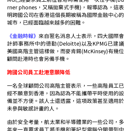
rner phones，又稱拋棄式手機)，報導認為，這表
明跨國公司在香港這個長期被稱為國際金融中心的
城市，已經面臨越來越多的困難。
《金融時報》
來自匿名消息人士表示，四大國際會
計師事務所中的德勤(Deloitte)以及KPMG已建議
美國高階主管這樣做，而麥肯錫(McKinsey)有幾位
顧問赴港時也會另備手機。
跨國公司員工赴港意願降低
一名全球顧問公司高階主管表示，一些高階員工已
經不願意到香港，因為認為不能攜帶平時使用的設
備並不方便。該人士還透露，這項政策甚至適用於
未參與敏感計畫的人。
由於安全考量，航太業和半導體業的一些公司，多
年來一直要求員工將手機和筆記型電腦分開帶到中