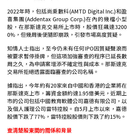
2022年時，包括尚乘數科(AMTD Digital Inc.)和盈
喜集團(Addentax Group Corp.)在內的幾檔小型
股，在那斯達克交易所上市時，股價狂飆達3200
0%，但幾周後便隨即崩跌，引發市場高度質疑。
知情人士指出，至今仍未有任何IPO因質疑聲浪而
被要求暫停掛牌，但這項加強審查的程序已延長數
周之久，為申請案增添不確定性與成本。那斯達克
交易所拒絕透露面臨審查的公司名稱。
據指出，今年約有20家來自中國和香港的企業將在
那斯達克上市，籌資金額約達1.95億美元，近期上
市的公司包括中國教育軟體公司嘉德有限公司，以
及個人護理公司雷特控股。自5月上市以來，嘉德
股價下跌了77%，雷特控股股價則下跌了約15%。
查清楚股東間的關係和背景