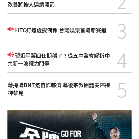
2
改善將按人連續開罰
3
HTC打造虛擬偶像 台灣娛樂首闢新賽道
4
習近平第四任期穩了？從五中全會解析中
共新一波權力鬥爭
5
藉採購BNT疫苗詐慈濟 幕後宗教團體夫婦接
押禁見