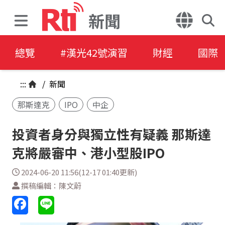
新聞
總覽
#漢光42號演習
財經
國際
:::
/
新聞
那斯達克
IPO
中企
投資者身分與獨立性有疑義 那斯達
克將嚴審中、港小型股IPO
2024-06-20 11:56(12-17 01:40更新)
撰稿編輯：陳文蔚