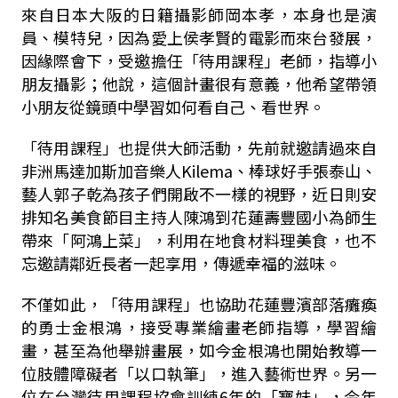
來自日本大阪的日籍攝影師岡本孝，本身也是演
員、模特兒，因為愛上侯孝賢的電影而來台發展，
因緣際會下，受邀擔任「待用課程」老師，指導小
朋友攝影；他說，這個計畫很有意義，他希望帶領
小朋友從鏡頭中學習如何看自己、看世界。
「待用課程」也提供大師活動，先前就邀請過來自
非洲馬達加斯加音樂人Kilema、棒球好手張泰山、
藝人郭子乾為孩子們開啟不一樣的視野，近日則安
排知名美食節目主持人陳鴻到花蓮壽豐國小為師生
帶來「阿鴻上菜」，利用在地食材料理美食，也不
忘邀請鄰近長者一起享用，傳遞幸福的滋味。
不僅如此，「待用課程」也協助花蓮豐濱部落癱瘓
的勇士金根鴻，接受專業繪畫老師指導，學習繪
畫，甚至為他舉辦畫展，如今金根鴻也開始教導一
位肢體障礙者「以口執筆」，進入藝術世界。另一
位在台灣待用課程協會訓練6年的「寶妹」，今年