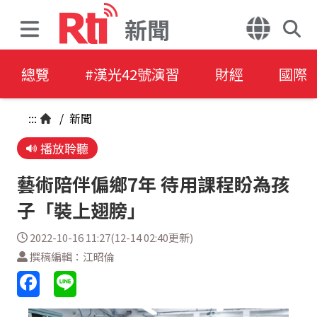
新聞
總覽
#漢光42號演習
財經
國際
:::
/
新聞
播放聆聽
藝術陪伴偏鄉7年 待用課程盼為孩
子「裝上翅膀」
2022-10-16 11:27(12-14 02:40更新)
撰稿編輯：江昭倫