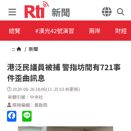
新聞
總覽
#漢光42號演習
兩岸
財經
:::
/
新聞
港泛民議員被捕 警指坊間有721事
件歪曲訊息
2020-08-26 18:06(11-25 03:40更新)
新聞引據：中央社
撰稿編輯：黃啟霖