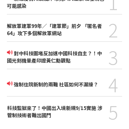
1
可能感染
2
解放軍建軍99年／「建軍節」前夕 「匿名者
64」攻下多個解放軍網站
3
對中科技圍堵反加速中國科技自主？！中
國光刻機量產印證黃仁勳觀點
4
強制住院新制的兩難 社區如何不漏接？
5
科技監獄來了！中國出入境新規9/15實施 涉
管制技術者難出國門