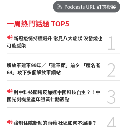
Podcasts URL 訂閱複製
一周熱門話題 TOP5
1
新冠疫情持續飆升 常見八大症狀 沒發燒也
可能感染
2
解放軍建軍99年／「建軍節」前夕 「匿名者
64」攻下多個解放軍網站
3
對中科技圍堵反加速中國科技自主？！中
國光刻機量產印證黃仁勳觀點
4
強制住院新制的兩難 社區如何不漏接？