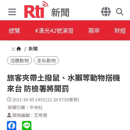
新聞
總覽
#漢光42號演習
兩岸
財經
:::
/
新聞
活體動物
走私動物
旅客夾帶土撥鼠、水獺等動物搭機
來台 防檢署將開罰
2023-10-05 14:01(12-20 07:50更新)
新聞引據：中央社
撰稿編輯：王育偉