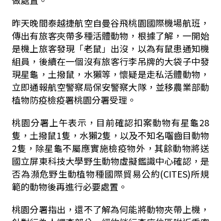
做處置。
昨天晚間泰越捷航空自曼谷飛桃園國際機場航班，
傳出有旅客夾帶多種活體動物，根據了解，一開始
是機上旅客發現「老鼠」出沒，以為有鼠患通知機
組員，後續在一個沒有旅客行李吊牌的大袋子中發
現星龜，土撥鼠，水獺等，懷疑是走私活體動物，
立即通報航空警察局保安警察大隊，並移農業部動
植物防疫檢疫署桃園分署受理。
桃園分署上午表示，目前確認扣案動物有星龜28
隻，土撥鼠1隻，水獺2隻，以及不知名囓齒目動物
2隻，除星龜不屬應實施檢疫物外，其餘動物將送
國立屏東科技大學野生動物虛擬鑑識中心確認，是
否為瀕危野生動植物種國際貿易公約(CITES)所規
範的動物後再進行必要處置。
桃園分署指出，還不了解為何能將動物夾帶上機，