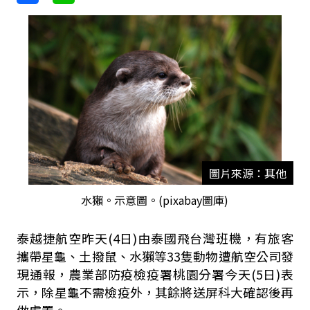
圖片來源：其他
水獺。示意圖。(pixabay圖庫)
泰越捷航空昨天(4日)由泰國飛台灣班機，有旅客
攜帶星龜、土撥鼠、水獺等33隻動物遭航空公司發
現通報，農業部防疫檢疫署桃園分署今天(5日)表
示，除星龜不需檢疫外，其餘將送屏科大確認後再