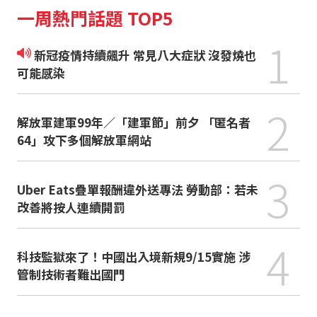
一周熱門話題 TOP5
1
新冠疫情持續飆升 常見八大症狀 沒發燒也
可能感染
2
解放軍建軍99年／「建軍節」前夕 「匿名者
64」攻下多個解放軍網站
3
Uber Eats疊單報酬違外送專法 勞動部：若未
改善將按人連續開罰
4
科技監獄來了！中國出入境新規9/15實施 涉
管制技術者難出國門