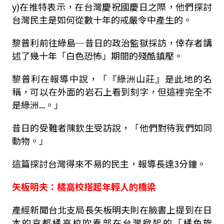
y)在推特表示，在台灣慶祝國慶日之際，他們探討
台灣民主是如何從數十年的戒嚴令中產生的。
黎普利前往綠島─昔日的政治監獄採訪，倖存者講
述了幾十年「白色恐怖」期間的殘酷鎮壓。
黎普利在報導中說，「『綠洲山莊』是此地的名
稱，可以在外面的岩石上看到刻字，但這裡完全不
是綠洲...。」
昔日的受難者陳欽生受訪說，「他們對待我們如同
動物。」
這篇探討台灣得來不易的民主，報導長達3分鐘。
矢板明夫：橘高校搭起年輕人的橋梁
產經新聞台北支局長矢板明夫則在臉書上提到在日
本的京都橘高校吹奏部在台灣掀起的「橘色旋