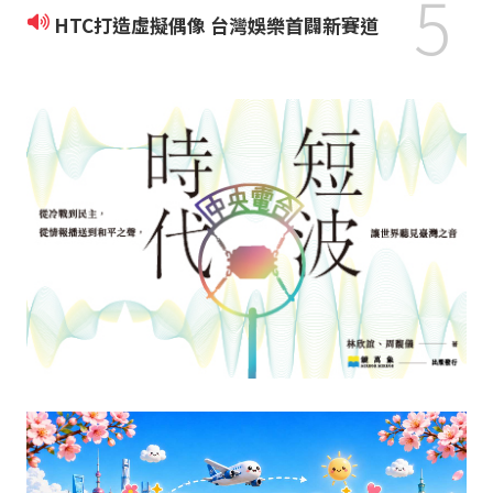
5
HTC打造虛擬偶像 台灣娛樂首闢新賽道