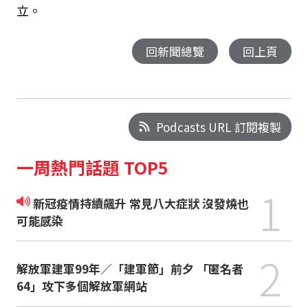
立。
回新聞總覽
回上頁
Podcasts URL 訂閱複製
一周熱門話題 TOP5
1
新冠疫情持續飆升 常見八大症狀 沒發燒也
可能感染
2
解放軍建軍99年／「建軍節」前夕 「匿名者
64」攻下多個解放軍網站