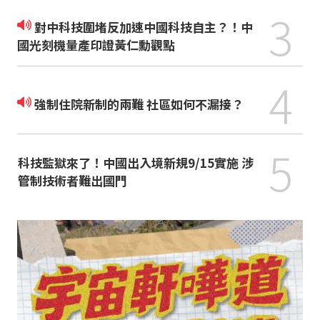
3
對中科技圍堵反加速中國科技自主？！中
國光刻機量產印證黃仁勳觀點
4
強制住院新制的兩難 社區如何不漏接？
5
科技監獄來了！中國出入境新規9/15實施 涉
管制技術者難出國門