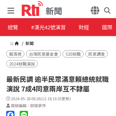
新聞
總覽
#漢光42號演習
財經
國際
:::
/
新聞
賴清德
台灣民意基金會
520就職
民意調查
2024就職演說
最新民調 逾半民眾滿意賴總統就職
演說 7成4同意兩岸互不隸屬
2024-05-28 08:26(12-18 10:35更新)
撰稿編輯：歐陽夢萍