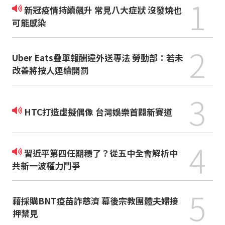
1
新冠疫情持續飆升 常見八大症狀 沒發燒也
可能感染
2
Uber Eats疊單報酬違外送專法 勞動部：若未
改善將按人連續開罰
3
HTC打造虛擬偶像 台灣娛樂首闢新賽道
4
習近平第四任期穩了？從五中全會解析中
共新一波權力鬥爭
5
藉採購BNT疫苗詐慈濟 幕後宗教團體夫婦接
押禁見