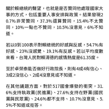
關於賴總統的聲望，也就是是否贊同他處理國家大
事的方式，包括重要人事安排與政策。結果發現2
0.7%非常贊同，37.3%還算贊同，15.4%不太贊
同，10%一點也不贊同，10.5%沒意見，6%不知
道。
若以0到100表示對賴總統的好感與反感，54.7%有
好感、23%沒感覺、19.1%有反感。若以平均度數
來看，台灣人民對賴清德的感情熱度是61.35度。
至於卓榮泰能否做好行政院長，則有4成4有信心、
3成2沒信心、2成4沒意見或不知道。
在其他議題方面，對於517國會爆發的衝突，31.
6%支持執政黨(民進黨)、27.6%支持在野黨(國民
黨與民眾黨)、24.6%都不支持、10.7%沒意見、5.
5%不知道或拒答。