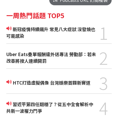
一周熱門話題 TOP5
1
新冠疫情持續飆升 常見八大症狀 沒發燒也
可能感染
2
Uber Eats疊單報酬違外送專法 勞動部：若未
改善將按人連續開罰
3
HTC打造虛擬偶像 台灣娛樂首闢新賽道
4
習近平第四任期穩了？從五中全會解析中
共新一波權力鬥爭