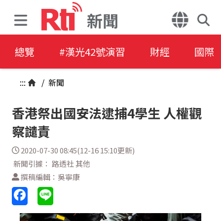
新聞
總覽
#漢光42號演習
財經
國際
:::
/
新聞
香港祭出國安法逮捕4學生 人權觀
察譴責
2020-07-30 08:45(12-16 15:10更新)
新聞引據： 路透社 其他
撰稿編輯：吳寧康