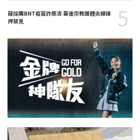
5
藉採購BNT疫苗詐慈濟 幕後宗教團體夫婦接
押禁見