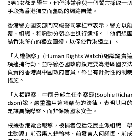
3男1女都是學生，他們涉嫌參與一個誓言採取一切
手段為香港獨立而奮戰的網路團體。
香港警方國安部門高級警司李桂華表示，警方以顛
覆、組織、和煽動分裂為由進行逮捕。「他們想團
結香港所有的獨立團體，以促使香港獨立」。
「人權觀察」(Human Rights Watch)組織譴責這
項逮捕行動，並呼籲各國政府鎖定要為港區國安法
負責的香港與中國政府官員，祭出有針對性的制裁
措施。
「人權觀察」中國分部主任李察遜(Sophie Richar
dson)說，嚴重濫用這項嚴苛的法律，表明其目的
是讓異議噤聲、而非保護國家安全。
根據香港電台報導，被捕者包括泛民主派組織「學
生動源」前召集人鍾翰林、前發言人何諾恆、前成