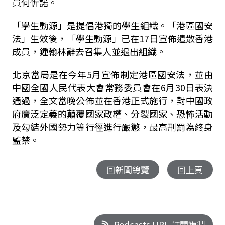
員何忻諾。
「學生動源」是提倡港獨的學生組織。「港區國安
法」生效後，「學生動源」已在17日宣佈遣散香港
成員，鍾翰林辭去召集人並退出組織。
北京當局是在今年5月宣佈制定港區國安法，並由
中國全國人民代表大會常務委員會在6月30日表決
通過，全文當晚公佈並在香港正式施行，對中國政
府廣泛定義的顛覆國家政權、分裂國家、恐怖活動
及勾結外國勢力等行徑進行嚴懲，最高刑罰為終身
監禁。
回新聞總覽
回上頁
Podcasts URL 訂閱複製