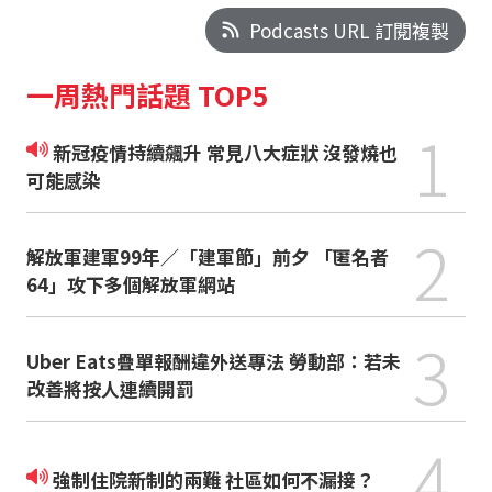
Podcasts URL 訂閱複製
一周熱門話題 TOP5
1
新冠疫情持續飆升 常見八大症狀 沒發燒也
可能感染
2
解放軍建軍99年／「建軍節」前夕 「匿名者
64」攻下多個解放軍網站
3
Uber Eats疊單報酬違外送專法 勞動部：若未
改善將按人連續開罰
4
強制住院新制的兩難 社區如何不漏接？