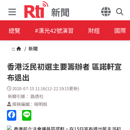
新聞
總覽
#漢光42號演習
財經
國際
:::
/
新聞
香港泛民初選主要籌辦者 區諾軒宣
布退出
2020-07-15 11:16(12-22 19:15更新)
新聞引據： 路透社
撰稿編輯：楊明娟