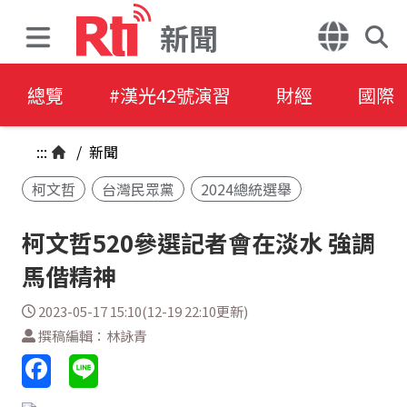
新聞
總覽
#漢光42號演習
財經
國際
:::
/
新聞
柯文哲
台灣民眾黨
2024總統選舉
柯文哲520參選記者會在淡水 強調
馬偕精神
2023-05-17 15:10(12-19 22:10更新)
撰稿編輯：林詠青