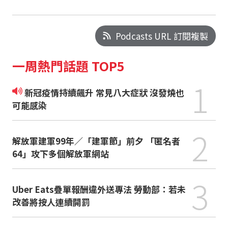
Podcasts URL 訂閱複製
一周熱門話題 TOP5
1
新冠疫情持續飆升 常見八大症狀 沒發燒也
可能感染
2
解放軍建軍99年／「建軍節」前夕 「匿名者
64」攻下多個解放軍網站
3
Uber Eats疊單報酬違外送專法 勞動部：若未
改善將按人連續開罰