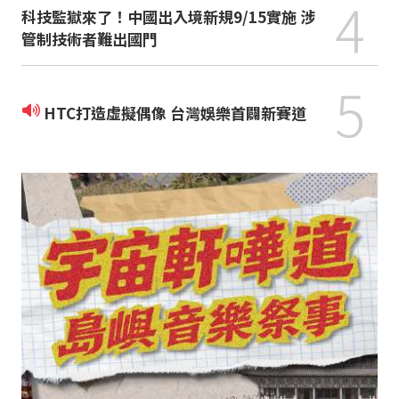
4
科技監獄來了！中國出入境新規9/15實施 涉
管制技術者難出國門
5
HTC打造虛擬偶像 台灣娛樂首闢新賽道