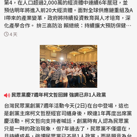
第4，在人口超過2,000萬的經濟體中連續6年居冠，並
預估明年將進入前20大經濟體。面對全球供應鏈重組及A
I帶來的產業變革，政府將持續投資教育與人才培育，深
化產學合作。 拚三高防治 賴總統：持續擴大預防保健
慢...
4 天
民眾黨慶7週年柯文哲回歸 強調已非1人政黨
台灣民眾黨創黨7週年活動今天(2日)在台中登場，這也
是創黨主席柯文哲歷經官司纏身後，睽違1年再度出席黨
慶活動。柯文哲向支持者喊話，創黨時有人認為民眾黨
只是一時的政治現象，但7年過去了，民眾黨不僅還在，
且持續成長，強調民眾黨已不是1人政黨，而是願意為台