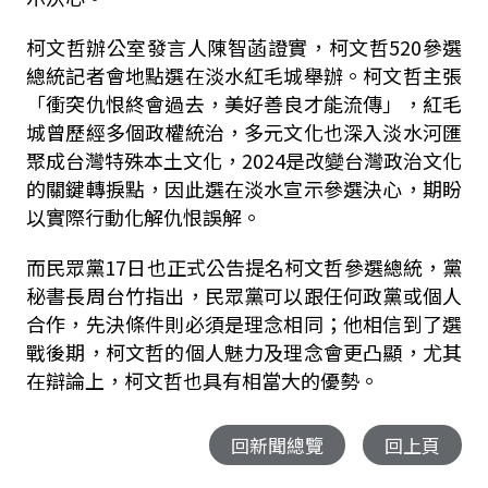
柯文哲辦公室發言人陳智菡證實，柯文哲520參選
總統記者會地點選在淡水紅毛城舉辦。柯文哲主張
「衝突仇恨終會過去，美好善良才能流傳」，紅毛
城曾歷經多個政權統治，多元文化也深入淡水河匯
聚成台灣特殊本土文化，2024是改變台灣政治文化
的關鍵轉捩點，因此選在淡水宣示參選決心，期盼
以實際行動化解仇恨誤解。
而民眾黨17日也正式公告提名柯文哲參選總統，黨
秘書長周台竹指出，民眾黨可以跟任何政黨或個人
合作，先決條件則必須是理念相同；他相信到了選
戰後期，柯文哲的個人魅力及理念會更凸顯，尤其
在辯論上，柯文哲也具有相當大的優勢。
回新聞總覽
回上頁