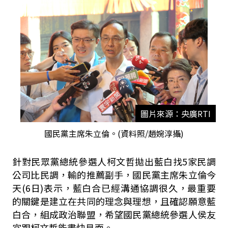
圖片來源：央廣RTI
國民黨主席朱立倫。(資料照/趙婉淳攝)
針對民眾黨總統參選人柯文哲拋出藍白找5家民調
公司比民調，輸的推薦副手，國民黨主席朱立倫今
天(6日)表示，藍白合已經溝通協調很久，最重要
的關鍵是建立在共同的理念與理想，且確認願意藍
白合，組成政治聯盟，希望國民黨總統參選人侯友
宜跟柯文哲能盡快見面。