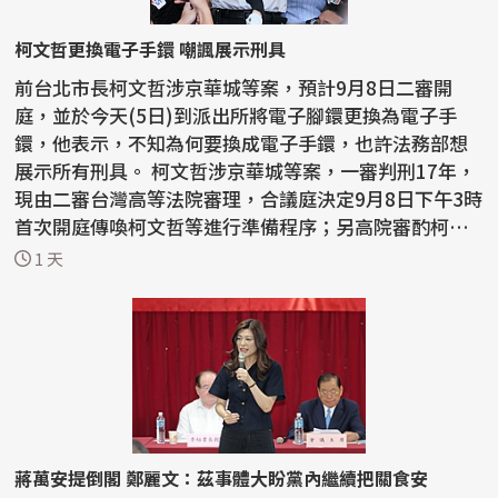
柯文哲更換電子手鐶 嘲諷展示刑具
前台北市長柯文哲涉京華城等案，預計9月8日二審開
庭，並於今天(5日)到派出所將電子腳鐶更換為電子手
鐶，他表示，不知為何要換成電子手鐶，也許法務部想
展示所有刑具。 柯文哲涉京華城等案，一審判刑17年，
現由二審台灣高等法院審理，合議庭決定9月8日下午3時
首次開庭傳喚柯文哲等進行準備程序；另高院審酌柯文
哲監控期...
1 天
蔣萬安提倒閣 鄭麗文：茲事體大盼黨內繼續把關食安