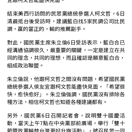
結束美西行訪問的民眾黨總統參選人柯文哲，6日
清晨抵台後受訪時，建議藍白找5家民調公司比民
調，贏的當正的，輸的推薦副手。
對此，國民黨主席朱立倫6日受訪表示，藍白合已
經溝通協調很久，最重要的關鍵，一定是建立在共
同的理念，共同的理想，而且確認是願意藍白合，
組成政治聯盟。
朱立倫說，他跟柯文哲之間沒有問題，希望國民黨
總統參選人侯友宜跟柯文哲能盡快見面，「希望很
快，愈快愈好」。朱立倫強調，國民黨沒有排除各
種方法，相信柯文哲也知道各種建議都有。
另外，國民黨6日召開記者會，說明雙十國慶活
動，當天上午7點在中央黨部前廣場，舉行「雙十
節暨政黨輪替台灣更好升旗活動」，號召民眾一同