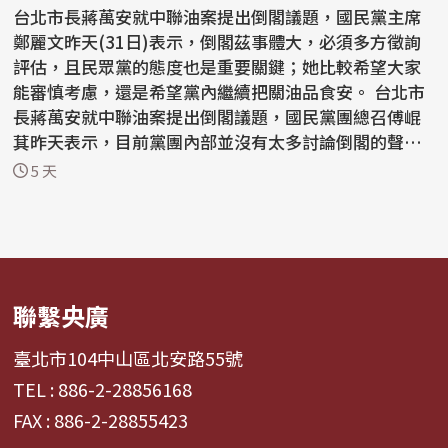
台北市長蔣萬安就中聯油案提出倒閣議題，國民黨主席
鄭麗文昨天(31日)表示，倒閣茲事體大，必須多方徵詢
評估，且民眾黨的態度也是重要關鍵；她比較希望大家
能審慎考慮，還是希望黨內繼續把關油品食安。 台北市
長蔣萬安就中聯油案提出倒閣議題，國民黨團總召傅崐
萁昨天表示，目前黨團內部並沒有太多討論倒閣的聲
音，國民...
5 天
聯繫央廣
臺北市104中山區北安路55號
TEL : 886-2-28856168
FAX : 886-2-28855423