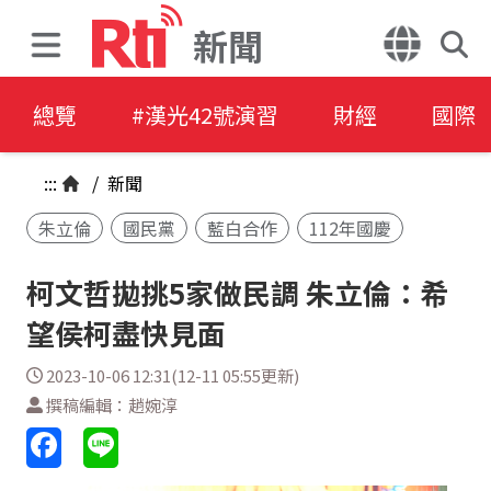
新聞
總覽
#漢光42號演習
財經
國際
:::
/
新聞
朱立倫
國民黨
藍白合作
112年國慶
柯文哲拋挑5家做民調 朱立倫：希
望侯柯盡快見面
2023-10-06 12:31(12-11 05:55更新)
撰稿編輯：趙婉淳