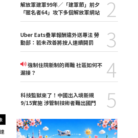
2
解放軍建軍99年／「建軍節」前夕
「匿名者64」攻下多個解放軍網站
3
Uber Eats疊單報酬違外送專法 勞
動部：若未改善將按人連續開罰
4
強制住院新制的兩難 社區如何不
漏接？
5
科技監獄來了！中國出入境新規
9/15實施 涉管制技術者難出國門
像
/達