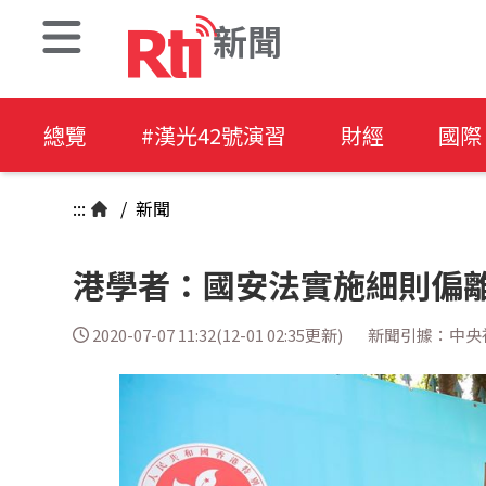
新聞
總覽
#漢光42號演習
財經
國際
:::
/
新聞
港學者：國安法實施細則偏離
2020-07-07 11:32(12-01 02:35更新)
新聞引據：中央