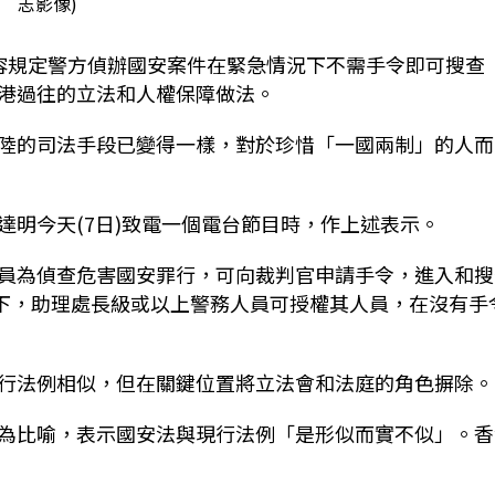
志影像)
容規定警方偵辦國安案件在緊急情況下不需手令即可搜查
港過往的立法和人權保障做法。
陸的司法手段已變得一樣，對於珍惜「一國兩制」的人而
達明今天(7日)致電一個電台節目時，作上述表示。
員為偵查危害國安罪行，可向裁判官申請手令，進入和搜
)下，助理處長級或以上警務人員可授權其人員，在沒有手
行法例相似，但在關鍵位置將立法會和法庭的角色摒除。
為比喻，表示國安法與現行法例「是形似而實不似」。香