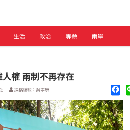
生活
政治
專題
兩岸
人權 兩制不再存在
社
撰稿編輯：吳寧康