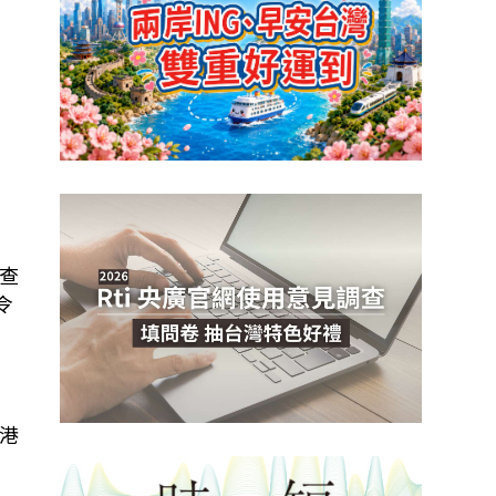
查
令
港