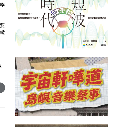
務
要
權
國