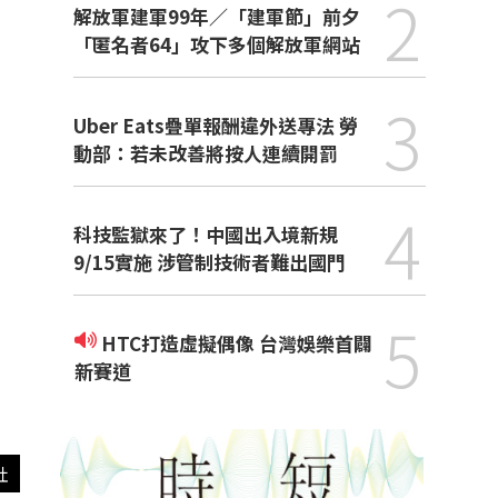
2
解放軍建軍99年／「建軍節」前夕
「匿名者64」攻下多個解放軍網站
3
Uber Eats疊單報酬違外送專法 勞
動部：若未改善將按人連續開罰
4
科技監獄來了！中國出入境新規
9/15實施 涉管制技術者難出國門
5
HTC打造虛擬偶像 台灣娛樂首闢
新賽道
社