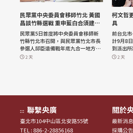
民眾黨中央委員會移師竹北 黃國
柯文哲
昌談竹縣選戰 重申藍白合須建立
具
誠信
民眾黨5日首度將中央委員會移師新
前台北市
竹縣竹北市召開，與民眾黨竹北市長
計9月8
參選人邱臣遠備戰年底九合一地方大
到派出所
選。民眾黨主席黃國昌表示，此舉是
鐶，他表
2 天
2 天
展現民眾黨對竹北及大新竹地區發展
鐶，也許
的重視，並且竹北近年人口快速成
文哲涉京
長，城市治理也面臨新的挑戰，希望
現由二審
透過政策規劃回應地方需求。民眾黨
決定9月
也將持續深耕新竹縣，推動地方服務
文哲等進
與政策落...
文哲監控期
聯繫央廣
關於
:::
臺北市104中山區北安路55號
最新消
TEL : 886-2-28856168
採購公