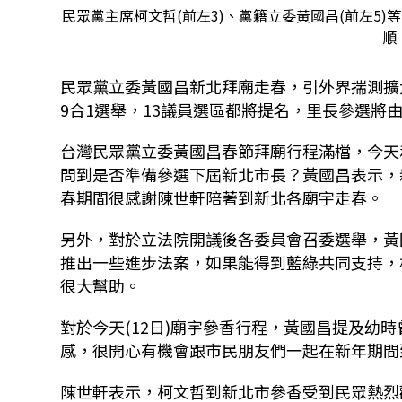
民眾黨主席柯文哲(前左3)、黨籍立委黃國昌(前左5
順
民眾黨立委黃國昌新北拜廟走春，引外界揣測擴
9合1選舉，13議員選區都將提名，里長參選將
台灣民眾黨立委黃國昌春節拜廟行程滿檔，今天
問到是否準備參選下屆新北市長？黃國昌表示，
春期間很感謝陳世軒陪著到新北各廟宇走春。
另外，對於立法院開議後各委員會召委選舉，黃
推出一些進步法案，如果能得到藍綠共同支持，
很大幫助。
對於今天(12日)廟宇參香行程，黃國昌提及幼
感，很開心有機會跟市民朋友們一起在新年期間
陳世軒表示，柯文哲到新北市參香受到民眾熱烈