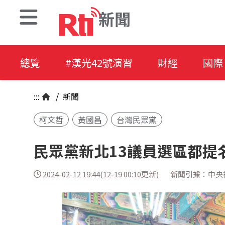
新聞
總覽
#漢光42號演習
財經
國際
:::
/
新聞
柯文哲
黃國昌
台灣民眾黨
民眾黨新北13議員選區都提
2024-02-12 19:44(12-19 00:10更新)
新聞引據：中央