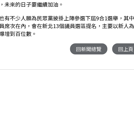
，未來的日子要繼續加油。
也有不少人願為民眾黨披掛上陣參選下屆9合1選舉，其
員席次在內，會在新北13個議員選區提名，主要以新人
爆增到百位數。
回新聞總覽
回上頁