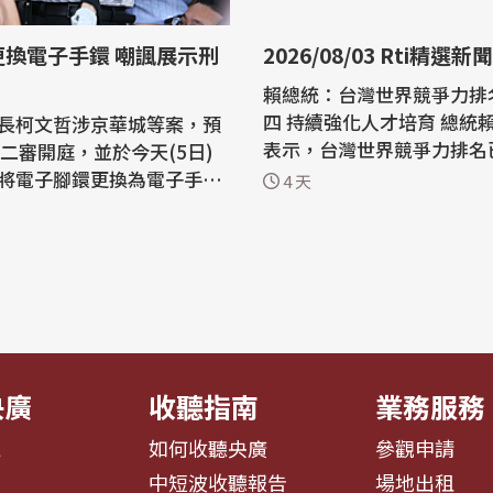
更換電子手鐶 嘲諷展示刑
2026/08/03 Rti精選新聞
賴總統：台灣世界競爭力排
四 持續強化人才培育 總統賴清德2日
長柯文哲涉京華城等案，預
表示，台灣世界競爭力排名
日二審開庭，並於今天(5日)
第4，在人口超過2,000萬
將電子腳鐶更換為電子手
4 天
連續6年居冠，並預估明年
示，不知為何要換成電子手
0大經濟體。面對全球供應
法務部想展示所有刑具。 柯
I帶來的產業變革，政府將
華城等案，一審判刑17年，
育與人才培育，深化產學合作。
台灣高等法院審理，合議庭
高防治 賴總統：持續擴大
8日下午3時首次開庭傳喚柯
慢...
行準備程序；另高院審酌柯
...
央廣
收聽指南
業務服務
息
如何收聽央廣
參觀申請
告
中短波收聽報告
場地出租