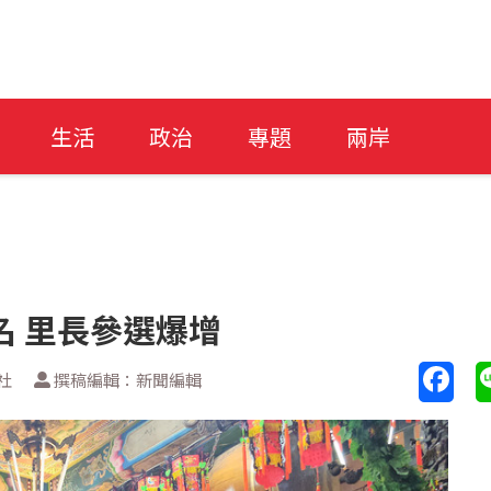
生活
政治
專題
兩岸
名 里長參選爆增
社
撰稿編輯：新聞編輯