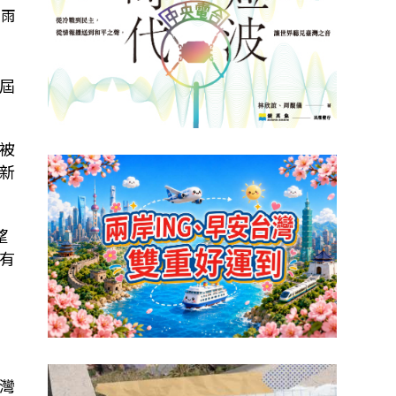
調雨
屆
被
新
望
有
灣