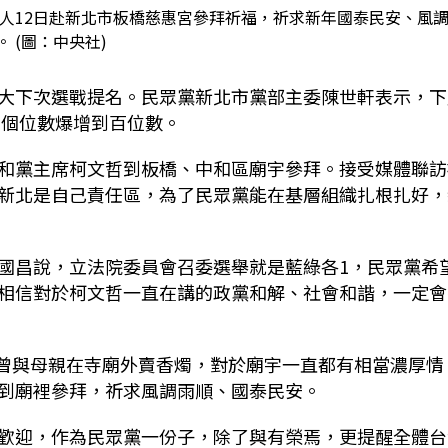
)等人12日赴新北市板橋慈惠宮參拜祈福，祈求新年國泰民安、風
。 (圖：中央社)
大下次選戰提名。民眾黨新北市黨部主委陳世軒表示，下
由個位數爆增到百位數。
和黨主席柯文哲到板橋、中和區廟宇參拜。接受媒體聯訪
新北是自己責任區，為了民眾黨能在基層組織扎根扎好，
國昌說，立法院委員會召委選舉就是藍綠各1，民眾黨希
相信對於柯文哲一直在講的政黨和解、社會和諧，一定會
時曾與母親在寺廟外賣香燭，對於廟宇一直都有相當濃厚情
到廟裡參拜，祈求風調雨順、國泰民安。
歡迎，作為民眾黨一份子，除了與有榮焉，更提醒全體台