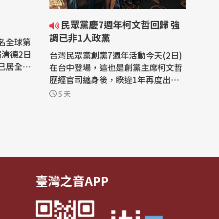
民眾黨慶7週年柯文哲回歸 強
調已非1人政黨
名全球第
台灣民眾黨創黨7週年活動今天(2日)
已居全球
在台中登場，這也是創黨主席柯文哲
的經濟體中
歷經官司纏身後，睽違1年再度出席
將進入前2
黨慶活動。柯文哲向支持者喊話，創
5 天
鏈重組及A
黨時有人認為民眾黨只是一時的政治
持續投資教
現象，但7年過去了，民眾黨不僅還
 拚三
在，且持續成長，強調民眾黨已不是
預防保健
1人政黨，而是願意為台灣承擔責
任、一群人的政黨。 民眾黨2日在台
中舉辦黨...
臺灣之音APP