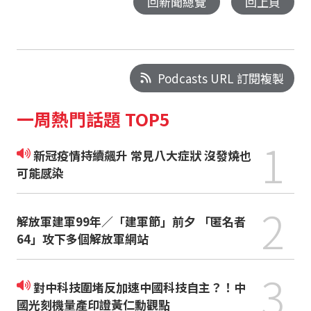
回新聞總覽
回上頁
Podcasts URL 訂閱複製
一周熱門話題 TOP5
1
新冠疫情持續飆升 常見八大症狀 沒發燒也
可能感染
2
解放軍建軍99年／「建軍節」前夕 「匿名者
64」攻下多個解放軍網站
3
對中科技圍堵反加速中國科技自主？！中
國光刻機量產印證黃仁勳觀點