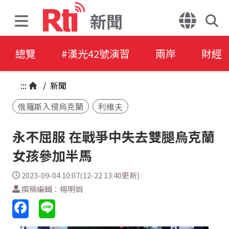
新聞
總覽
#漢光42號演習
兩岸
財經
:::
/
新聞
俄羅斯入侵烏克蘭
利維夫
永不屈服 在戰爭中失去雙腿烏克蘭
女孩參加半馬
2023-09-04 10:07(12-22 13:40更新)
撰稿編輯：楊明娟