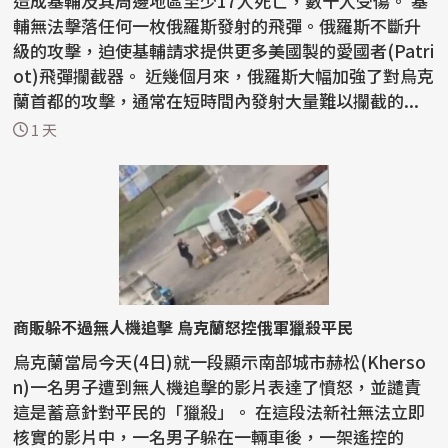
造成基輔及其周邊地區至少17人死亡，數十人受傷。 基
輔無法擊落任何一枚俄羅斯發射的飛彈。俄羅斯不斷升
級的攻擊，迫使基輔請求提供更多美國製的愛國者(Patri
ot)飛彈攔截器。 近幾個月來，俄羅斯大幅加強了對烏克
蘭首都的攻擊，通常在短時間內發射大量難以攔截的...
1 天
商販躲不過無人機追擊 烏克蘭怒控俄軍獵殺平民
烏克蘭當局今天(4日)就一段顯示南部城市赫松(Kherso
n)一名男子遭到無人機追擊的影片表達了憤怒，並譴責
這是蓄意針對平民的「獵殺」。 在這段法新社無法立即
核實的影片中，一名男子躲在一輛車後，一架遙控的