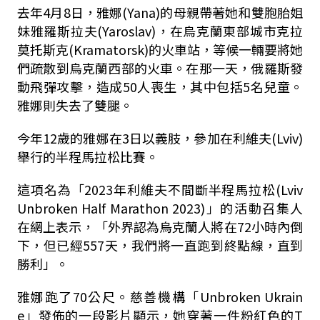
去年4月8日，雅娜(Yana)的母親帶著她和雙胞胎姐
妹雅羅斯拉夫(Yaroslav)，在烏克蘭東部城市克拉
莫托斯克(Kramatorsk)的火車站，等候一輛要將她
們疏散到烏克蘭西部的火車。在那一天，俄羅斯發
動飛彈攻擊，造成50人喪生，其中包括5名兒童。
雅娜則失去了雙腿。
今年12歲的雅娜在3日以義肢，參加在利維夫(Lviv)
舉行的半程馬拉松比賽。
這項名為「2023年利維夫不間斷半程馬拉松(Lviv
Unbroken Half Marathon 2023)」的活動召集人
在網上表示，「外界認為烏克蘭人將在72小時內倒
下，但已經557天，我們將一直跑到終點線，直到
勝利」。
雅娜跑了70公尺。慈善機構「Unbroken Ukrain
e」發佈的一段影片顯示，她穿著一件粉紅色的T