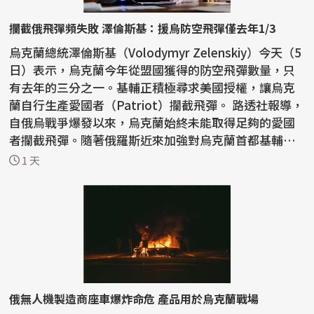
攔截俄飛彈頻失敗 澤倫斯基：援烏防空飛彈僅去年1/3
烏克蘭總統澤倫斯基（Volodymyr Zelenskiy）今天（5
日）表示，烏克蘭今年從盟國獲得的防空飛彈數量，只
有去年的三分之一。基輔正積極尋求美國授權，讓烏克
蘭自行生產愛國者（Patriot）攔截飛彈。 路透社報導，
自俄烏戰爭爆發以來，烏克蘭始終未能取得足夠的愛國
者攔截飛彈。隨著俄羅斯近來加強對烏克蘭首都基輔和
南部...
1 天
俄無人機製造商座車爆炸命危 產品用於烏克蘭戰場