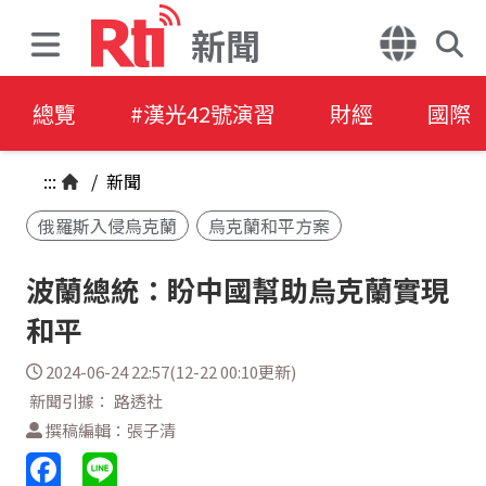
新聞
總覽
#漢光42號演習
財經
國際
:::
/
新聞
俄羅斯入侵烏克蘭
烏克蘭和平方案
波蘭總統：盼中國幫助烏克蘭實現
和平
2024-06-24 22:57(12-22 00:10更新)
新聞引據： 路透社
撰稿編輯：張子清