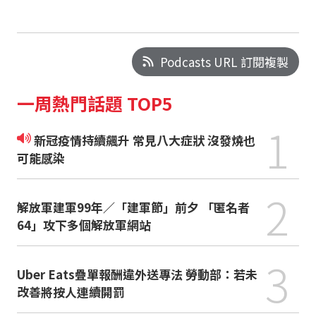
Podcasts URL 訂閱複製
一周熱門話題 TOP5
1
新冠疫情持續飆升 常見八大症狀 沒發燒也
可能感染
2
解放軍建軍99年／「建軍節」前夕 「匿名者
64」攻下多個解放軍網站
3
Uber Eats疊單報酬違外送專法 勞動部：若未
改善將按人連續開罰