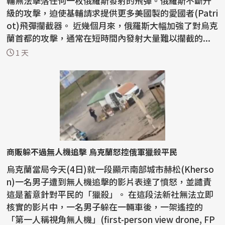
輔無法擊落任何一枚俄羅斯發射的飛彈。俄羅斯不斷升
級的攻擊，迫使基輔請求提供更多美國製的愛國者(Patri
ot)飛彈攔截器。 近幾個月來，俄羅斯大幅加強了對烏克
蘭首都的攻擊，通常在短時間內發射大量難以攔截的...
1 天
商販躲不過無人機追擊 烏克蘭怒控俄軍獵殺平民
烏克蘭當局今天(4日)就一段顯示南部城市赫松(Kherso
n)一名男子遭到無人機追擊的影片表達了憤怒，並譴責
這是蓄意針對平民的「獵殺」。 在這段法新社無法立即
核實的影片中，一名男子躲在一輛車後，一架遙控的
「第一人稱視角無人機」(first-person view drone, FP