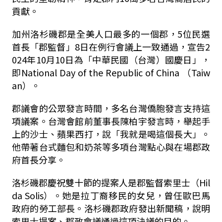
貢獻。
加州洛杉磯郡是全美人口最多的一個郡，5位民選
首長「郡監督」8日在例行會議上一致通過，宣告2
024年10月10日為「中華民國（台灣）國慶日」，
即National Day of the Republic of China （Taiw
an）。
郡議會的公眾發言時間，多名台灣僑胞發言支持這
項議案。台灣會館前董事長陳柏宇發言時，舉起手
上的沙士、蘋果西打，說「我就是喝這個長大」。
他帶著台式麵包和奶茶等多項台灣點心與在場郡政
府首長分享。
洛杉磯郡慶祝雙十節的提案人是郡監督索里士（Hil
da Solis）。她是拉丁裔移民的女兒，曾任歐巴馬
政府的勞工部長。洛杉磯郡政府發出新聞稿，說明
索里士提案、郡政會議通過這項決議的目的。