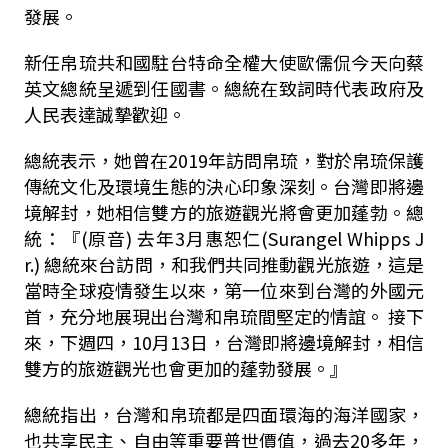
發展。
新任帛琉共和國駐台特命全權大使歐儒侃今天向蔡
英文總統呈遞到任國書。總統在致詞時代表政府及
人民表達誠摯歡迎。
總統表示，她曾在2019年訪問帛琉，對於帛琉保護
傳統文化及環境生態的決心印象深刻。台灣即將邊
境解封，她相信雙方的旅遊觀光將會更加蓬勃。總
統：『(原音) 去年3月惠恕仁(Surangel Whipps J
r.) 總統來台訪問，和我們共同推動觀光旅遊，這是
當時全球疫情發生以來，第一位來到台灣的外國元
首，充分地展現出台灣和帛琉間堅定的情誼。 接下
來，下週四，10月13日，台灣即將邊境解封，相信
雙方的旅遊觀光也會更加的蓬勃發展。』
總統指出，台灣和帛琉都是四面環海的海洋國家，
也共享民主、自由等重要普世價值，過去20多年，