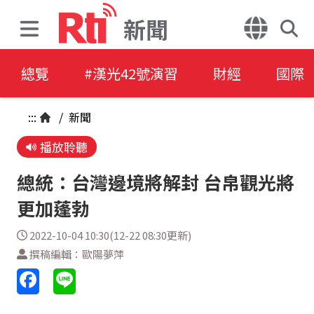
新聞
總覽
#漢光42號演習
財經
國際
:::
/
新聞
播放聆聽
總統：台灣邊境將解封 台帛觀光將
更加蓬勃
2022-10-04 10:30(12-22 08:30更新)
撰稿編輯：歐陽夢萍