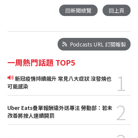
回新聞總覽
回上頁
Podcasts URL 訂閱複製
一周熱門話題 TOP5
1
新冠疫情持續飆升 常見八大症狀 沒發燒也
可能感染
2
Uber Eats疊單報酬違外送專法 勞動部：若未
改善將按人連續開罰