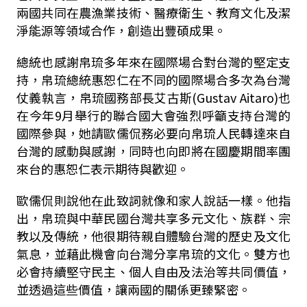
兩國共同在農漁業技術、醫療衛生、教育文化及潔
淨能源等領域合作，創造出豐碩成果。
總統也感謝帛琉多年來在國際場合對台灣的堅定支
持，帛琉總統惠恕仁在不同的國際場合多次為台灣
仗義執言，帛琉國務部長艾古斯(Gustav Aitaro)也
在今年9月舉行的聯合國大會強烈呼籲支持台灣的
國際參與，她請歐儒侃務必要向帛琉人民轉達來自
台灣的感動與感謝，同時也向即將在國慶期間率團
來台的惠恕仁表示期待與歡迎。
歐儒侃則說他在此致詞就像和家人說話一樣。他指
出，帛琉與中華民國台灣共享多元文化、族群、宗
教以及傳統，他很期待親自體驗台灣的歷史及文化
氣息，並藉此機會向台灣分享帛琉的文化。雙方也
必會持續堅守民主、個人自由及法治等共同價值，
並透過這些價值，讓兩國的關係更臻緊密。