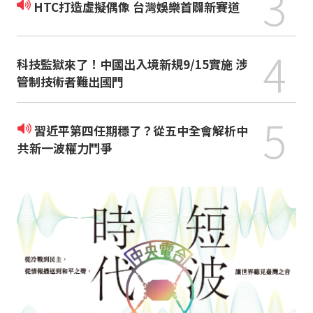
3
HTC打造虛擬偶像 台灣娛樂首闢新賽道
4
科技監獄來了！中國出入境新規9/15實施 涉
管制技術者難出國門
5
習近平第四任期穩了？從五中全會解析中
共新一波權力鬥爭