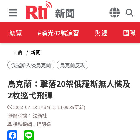
新聞
總覽
#漢光42號演習
財經
國際
:::
/
新聞
俄羅斯入侵烏克蘭
烏克蘭反攻
烏克蘭：擊落20架俄羅斯無人機及
2枚巡弋飛彈
2023-07-13 14:34(12-11 09:35更新)
新聞引據： 法新社
撰稿編輯：楊明娟