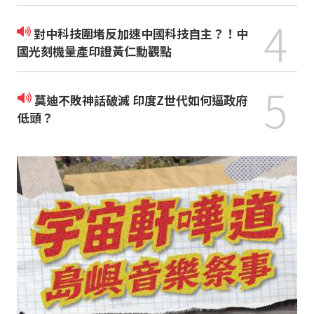
4
對中科技圍堵反加速中國科技自主？！中
國光刻機量產印證黃仁勳觀點
5
莫迪不敗神話破滅 印度Z世代如何逼政府
低頭？