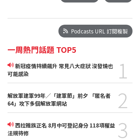
Podcasts URL 訂閱複製
一周熱門話題 TOP5
1
新冠疫情持續飆升 常見八大症狀 沒發燒也
可能感染
2
解放軍建軍99年／「建軍節」前夕 「匿名者
64」攻下多個解放軍網站
3
西拉雅族正名 8月中可登記身分 118項權益
法規待修