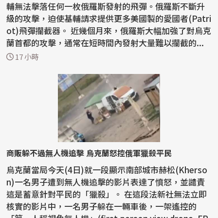
輔無法擊落任何一枚俄羅斯發射的飛彈。俄羅斯不斷升
級的攻擊，迫使基輔請求提供更多美國製的愛國者(Patri
ot)飛彈攔截器。 近幾個月來，俄羅斯大幅加強了對烏克
蘭首都的攻擊，通常在短時間內發射大量難以攔截的...
17 小時
商販躲不過無人機追擊 烏克蘭怒控俄軍獵殺平民
烏克蘭當局今天(4日)就一段顯示南部城市赫松(Kherso
n)一名男子遭到無人機追擊的影片表達了憤怒，並譴責
這是蓄意針對平民的「獵殺」。 在這段法新社無法立即
核實的影片中，一名男子躲在一輛車後，一架遙控的