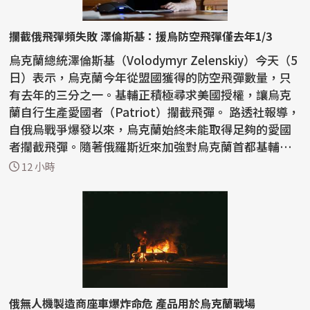
攔截俄飛彈頻失敗 澤倫斯基：援烏防空飛彈僅去年1/3
烏克蘭總統澤倫斯基（Volodymyr Zelenskiy）今天（5
日）表示，烏克蘭今年從盟國獲得的防空飛彈數量，只
有去年的三分之一。基輔正積極尋求美國授權，讓烏克
蘭自行生產愛國者（Patriot）攔截飛彈。 路透社報導，
自俄烏戰爭爆發以來，烏克蘭始終未能取得足夠的愛國
者攔截飛彈。隨著俄羅斯近來加強對烏克蘭首都基輔和
南部...
12 小時
俄無人機製造商座車爆炸命危 產品用於烏克蘭戰場