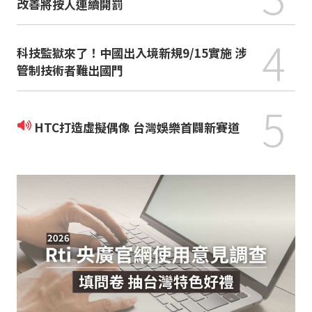
改善將按人連續開罰
4
科技監獄來了！中國出入境新規9/15實施 涉
管制技術者難出國門
5
HTC打造虛擬偶像 台灣娛樂首闢新賽道