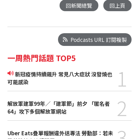
回新聞總覽
回上頁
Podcasts URL 訂閱複製
一周熱門話題 TOP5
1
新冠疫情持續飆升 常見八大症狀 沒發燒也
可能感染
2
解放軍建軍99年／「建軍節」前夕 「匿名者
64」攻下多個解放軍網站
3
Uber Eats疊單報酬違外送專法 勞動部：若未