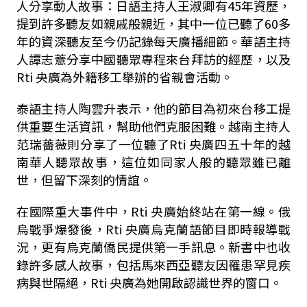
人分享動人故事：日語主持人王淑卿有45年資歷，
提到許多聽友如親戚般親近，其中一位已聽了60多
年的資深聽友至今仍記錄每天廣播細節。華語主持
人譚志薏分享中國聽眾專程來台拜訪的經歷，以及
Rti 央廣為外籍移工舉辦的省親會活動。
泰語主持人陶雲升表示，他的節目為初來台移工提
供重要生活資訊，幫助他們克服困難。越南主持人
范瑞薔薇則分享了一位聽了Rti 央廣四五十年的越
南華人聽眾故事，這位如同家人般的聽眾雖已離
世，但留下深刻的情誼。
在國際重大事件中，Rti 央廣始終站在第一線。俄
烏戰爭爆發後，Rti 央廣烏克蘭語節目即時報導戰
況，更有烏克蘭僑民提供第一手訊息。新書中也收
錄許多感人故事，包括馬來西亞聽友因罹患罕見疾
病與世隔絕，Rti 央廣為她開啟認識世界的窗口。