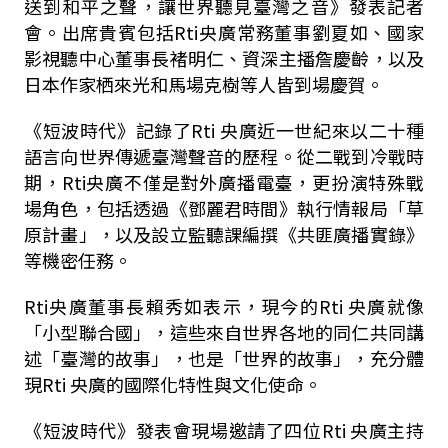
送到和平之聲，讓世界聽見臺灣之音》發表記者
會。出席貴賓包括Rti央廣常務董事劉夏如、國家
影視聽中心董事長褚明仁、資深主播詹慶齡，以及
日本作家栖來光和馬場克樹等人皆到場慶賀。
《短波時代》記錄了Rti 央廣近一世紀來以二十種
語言向世界傳遞臺灣聲音的歷程。從二戰到冷戰時
期，Rti央廣不僅是對外廣播電臺，更扮演特殊戰
場角色，包括透過《鄧麗君時間》執行情報局「草
原計畫」，以及設立監聽課編撰《共匪廣播實錄》
等機密任務。
Rti央廣董事長賴秀如表示，現今的Rti 央廣就像
「小型聯合國」，這些來自世界各地的同仁共同講
述「臺灣的故事」，也是「世界的故事」，充分體
現Rti 央廣的國際化特性與文化使命。
《短波時代》發表會現場邀請了四位Rti 央廣主持