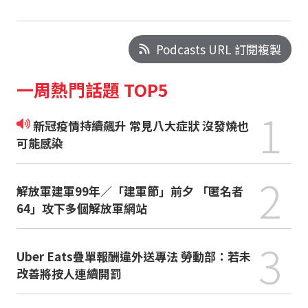
Podcasts URL 訂閱複製
一周熱門話題 TOP5
1
新冠疫情持續飆升 常見八大症狀 沒發燒也
可能感染
2
解放軍建軍99年／「建軍節」前夕 「匿名者
64」攻下多個解放軍網站
3
Uber Eats疊單報酬違外送專法 勞動部：若未
改善將按人連續開罰