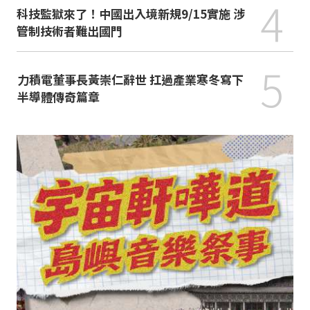
4
科技監獄來了！中國出入境新規9/15實施 涉
管制技術者難出國門
5
力積電董事長黃崇仁辭世 扛過產業寒冬寫下
半導體傳奇篇章