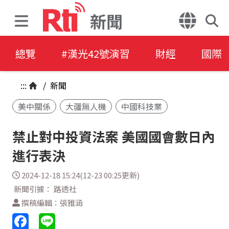
新聞
總覽
#漢光42號演習
財經
國際
:::
/
新聞
美中關係
大疆無人機
中國科技業
禁止對中投資法案 美國國會數日內
進行表決
2024-12-18 15:24(12-23 00:25更新)
新聞引據： 路透社
撰稿編輯：張雅涵