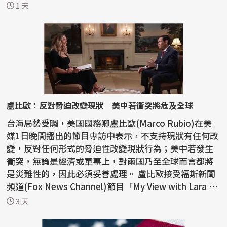
「一邊...
1 天
盧比歐：反對脅迫改變現狀 美中若衝突將危及全球
台海局勢受矚，美國國務卿盧比歐(Marco Rubio)在美
媒1日晚間播出的節目專訪中表示，不支持現狀有任何改
變，反對任何形式的脅迫性改變現狀行為；美中若發生
衝突，無論是經濟或軍事上，對兩國乃至全球而言都將
是災難性的，因此必須妥善處理。 盧比歐接受福斯新聞
頻道(Fox News Channel)節目「My View with Lara Tr
ump」...
3 天