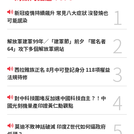
1
新冠疫情持續飆升 常見八大症狀 沒發燒也
可能感染
2
解放軍建軍99年／「建軍節」前夕 「匿名者
64」攻下多個解放軍網站
3
西拉雅族正名 8月中可登記身分 118項權益
法規待修
4
對中科技圍堵反加速中國科技自主？！中
國光刻機量產印證黃仁勳觀點
5
莫迪不敗神話破滅 印度Z世代如何逼政府
低頭？