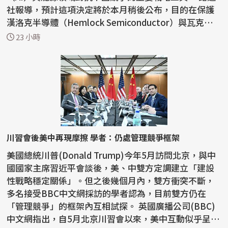
社報導，預計這項決定將於本月稍後公布，目的在保護
漢洛克半導體（Hemlock Semiconductor）與瓦克化
學（W...
23 小時
川習會後美中再現摩擦 學者：仍處管理競爭框架
美國總統川普(Donald Trump)今年5月訪問北京，與中
國國家主席習近平會談後，美、中雙方定調建立「建設
性戰略穩定關係」。但之後幾個月內，雙方衝突不斷，
多名接受BBC中文網採訪的學者認為，目前雙方仍在
「管理競爭」的框架內互相試探。 英國廣播公司(BBC)
中文網指出，自5月北京川習會以來，美中互動似乎呈現