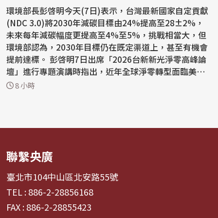
環境部長彭啓明今天(7日)表示，台灣最新國家自定貢獻
(NDC 3.0)將2030年減碳目標由24%提高至28±2%，
未來每年減碳幅度更提高至4%至5%，挑戰相當大，但
環境部認為，2030年目標仍在既定渠道上，甚至有機會
提前達標。 彭啓明7日出席「2026台新新光淨零高峰論
壇」進行專題演講時指出，近年全球淨零轉型面臨美國
退出巴黎協定...
8 小時
聯繫央廣
臺北市104中山區北安路55號
TEL : 886-2-28856168
FAX : 886-2-28855423