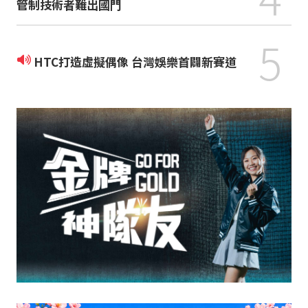
管制技術者難出國門
5
HTC打造虛擬偶像 台灣娛樂首闢新賽道