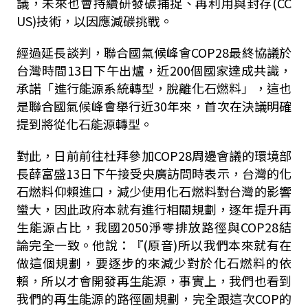
議，未來也會持續研發碳捕捉、再利用與封存(CC
US)技術，以因應減碳挑戰。
經過延長談判，聯合國氣候峰會COP28最終協議於
台灣時間13日下午出爐，近200個國家達成共識，
承諾「進行能源系統轉型，脫離化石燃料」，這也
是聯合國氣候峰會舉行近30年來，首次在決議明確
提到將從化石能源轉型。
對此，日前前往杜拜參加COP28周邊會議的環境部
長薛富盛13日下午接受央廣訪問時表示，台灣的化
石燃料仰賴進口，減少使用化石燃料對台灣的影響
蠻大，因此政府本就有進行相關規劃，逐年提升再
生能源占比，我國2050淨零排放路徑與COP28結
論完全一致。他說：『(原音)所以我們本來就有在
做這個規劃，要逐步的來減少對於化石燃料的依
賴，所以才會開發再生能源，事實上，我們也看到
我們的再生能源的路徑圖規劃，完全跟這次COP的