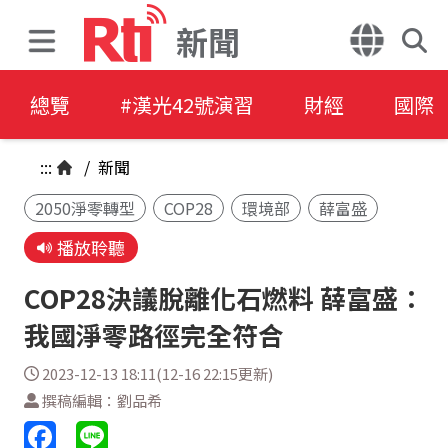
新聞
總覽
#漢光42號演習
財經
國際
:::
/
新聞
2050淨零轉型
COP28
環境部
薛富盛
播放聆聽
COP28決議脫離化石燃料 薛富盛：
我國淨零路徑完全符合
2023-12-13 18:11(12-16 22:15更新)
撰稿編輯：劉品希