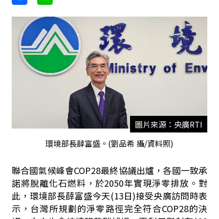
圖片來源：央廣RTI
環境部長薛富盛。(劉品希 攝/資料照)
聯合國氣候峰會COP28最終協議出爐，各國一致承
諾將脫離化石燃料，於2050年實現淨零排放。對
此，環境部長薛富盛今天(13日)接受央廣訪問時表
示，台灣所規劃的淨零路徑完全符合COP28的決