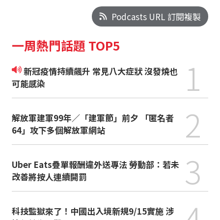
Podcasts URL 訂閱複製
一周熱門話題 TOP5
1
新冠疫情持續飆升 常見八大症狀 沒發燒也
可能感染
2
解放軍建軍99年／「建軍節」前夕 「匿名者
64」攻下多個解放軍網站
3
Uber Eats疊單報酬違外送專法 勞動部：若未
改善將按人連續開罰
4
科技監獄來了！中國出入境新規9/15實施 涉