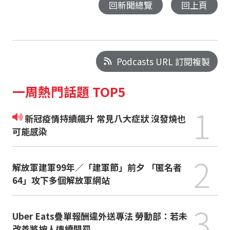
回新聞總覽
回上頁
Podcasts URL 訂閱複製
一周熱門話題 TOP5
1
新冠疫情持續飆升 常見八大症狀 沒發燒也
可能感染
2
解放軍建軍99年／「建軍節」前夕 「匿名者
64」攻下多個解放軍網站
3
Uber Eats疊單報酬違外送專法 勞動部：若未
改善將按人連續開罰