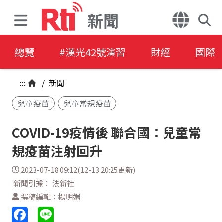
新聞
總覽
#漢光42號演習
財經
國際
:::
/
新聞
兒童疫苗
兒童常規疫苗
COVID-19疫情後 聯合國：兒童常
規疫苗注射回升
2023-07-18 09:12(12-13 20:25更新)
新聞引據： 法新社
撰稿編輯：楊明娟