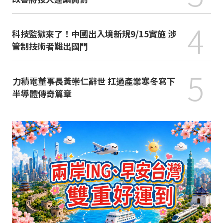
4
科技監獄來了！中國出入境新規9/15實施 涉
管制技術者難出國門
5
力積電董事長黃崇仁辭世 扛過產業寒冬寫下
半導體傳奇篇章