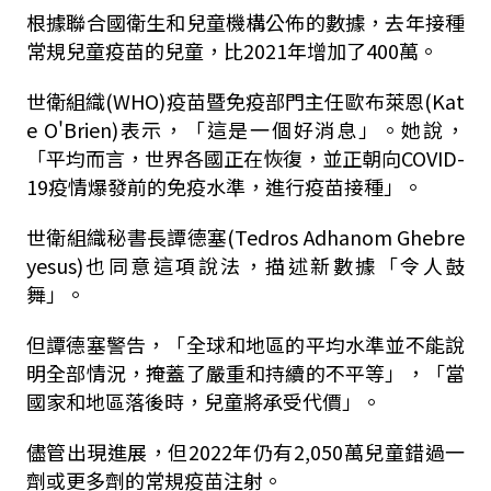
根據聯合國衛生和兒童機構公佈的數據，去年接種
常規兒童疫苗的兒童，比2021年增加了400萬。
世衛組織(WHO)疫苗暨免疫部門主任歐布萊恩(Kat
e O'Brien)表示，「這是一個好消息」。她說，
「平均而言，世界各國正在恢復，並正朝向COVID-
19疫情爆發前的免疫水準，進行疫苗接種」。
世衛組織秘書長譚德塞(Tedros Adhanom Ghebre
yesus)也同意這項說法，描述新數據「令人鼓
舞」。
但譚德塞警告，「全球和地區的平均水準並不能說
明全部情況，掩蓋了嚴重和持續的不平等」，「當
國家和地區落後時，兒童將承受代價」。
儘管出現進展，但2022年仍有2,050萬兒童錯過一
劑或更多劑的常規疫苗注射。