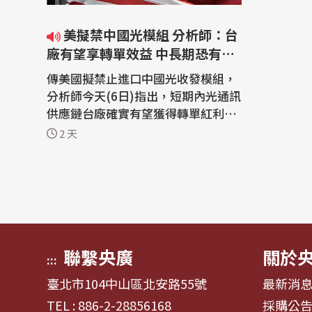
美擬禁中國光模組 分析師：台
廠有望享轉單效益 中長期恐有挑
戰
傳美國擬禁止進口中國光收發模組，
分析師今天(6日)指出，短期內光通訊
供應鏈台廠確實有望獲得轉單紅利，
中長期而言，美方可能搭配關稅政策
2 天
要求台廠赴美生產，考量光通訊台廠
規模多為中小型企業，如何克服赴美
衍生的成本、營運問題將是一大挑
戰。 外媒報導指出，美國聯邦通信委
員會(FCC)擬禁止自中國進口光收發
模組。...
聯繫央廣
關於
:::
臺北市104中山區北安路55號
最新消
TEL : 886-2-28856168
採購公