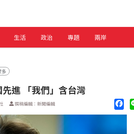
生活
政治
專題
兩岸
蒙多
先進 「我們」含台灣
社
撰稿編輯：新聞編輯