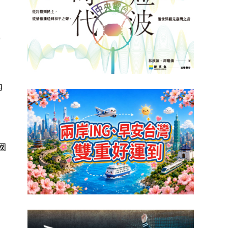
導
的
國