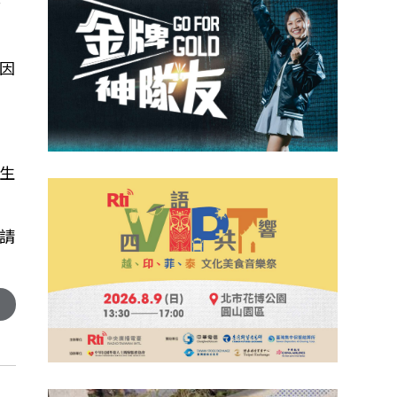
些
因
生
請