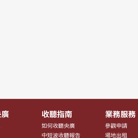
央廣
收聽指南
業務服務
息
如何收聽央廣
參觀申請
告
中短波收聽報告
場地出租