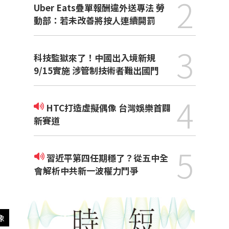
2
Uber Eats疊單報酬違外送專法 勞
動部：若未改善將按人連續開罰
3
科技監獄來了！中國出入境新規
9/15實施 涉管制技術者難出國門
4
HTC打造虛擬偶像 台灣娛樂首闢
新賽道
5
習近平第四任期穩了？從五中全
會解析中共新一波權力鬥爭
像